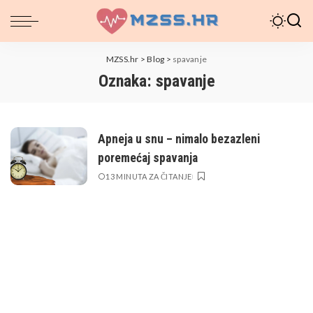
MZSS.hr
>
Blog
>
spavanje
Oznaka:
spavanje
Apneja u snu – nimalo bezazleni
poremećaj spavanja
13 MINUTA ZA ČITANJE