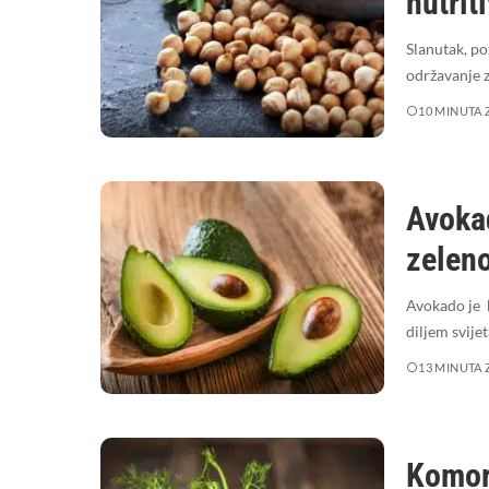
nutrit
Slanutak, po
održavanje 
10 MINUTA 
Avokad
zeleno
Avokado je 
diljem svije
13 MINUTA 
Komor