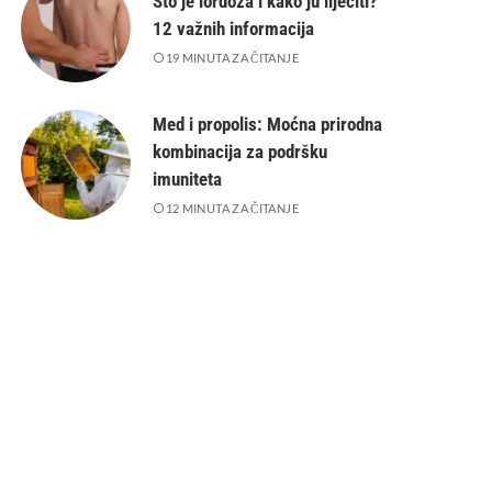
Što je lordoza i kako ju liječiti?
12 važnih informacija
19 MINUTA ZA ČITANJE
Med i propolis: Moćna prirodna
kombinacija za podršku
imuniteta
12 MINUTA ZA ČITANJE