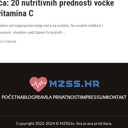
a: 20 nutritivnih prednosti voćke
vitamina C
edno od najpopularnijeg voća na svijetu. Sa svojim slatkim i
kusom, visokim sadržajem hranjivih
...
ZA ČITANJE
POČETNA
BLOG
PRAVILA PRIVATNOSTI
IMPRESSUM
KONTAKT
Copyright 2022-2024 © MZSS.hr. Sva prava pridržana.