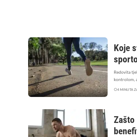
Koje s
sport
Redovita tje
kontrolom, 
4 MINUTA Z
Zašto 
benefi