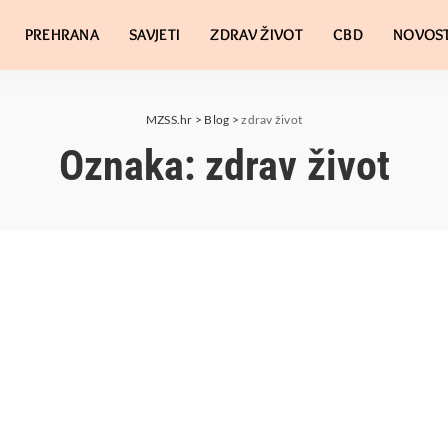
PREHRANA
SAVJETI
ZDRAV ŽIVOT
CBD
NOVOST
MZSS.hr
>
Blog
>
zdrav život
Oznaka:
zdrav život