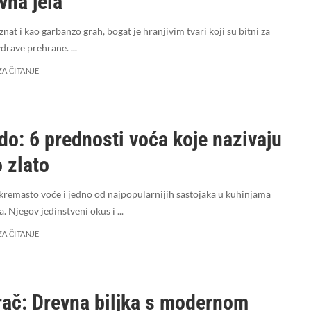
ivna jela
znat i kao garbanzo grah, bogat je hranjivim tvari koji su bitni za
zdrave prehrane.
...
ZA ČITANJE
o: 6 prednosti voća koje nazivaju
 zlato
kremasto voće i jedno od najpopularnijih sastojaka u kuhinjama
ta. Njegov jedinstveni okus i
...
ZA ČITANJE
ač: Drevna biljka s modernom