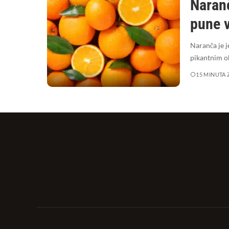
Naranč
pune 
Naranča je j
pikantnim o
15 MINUTA 