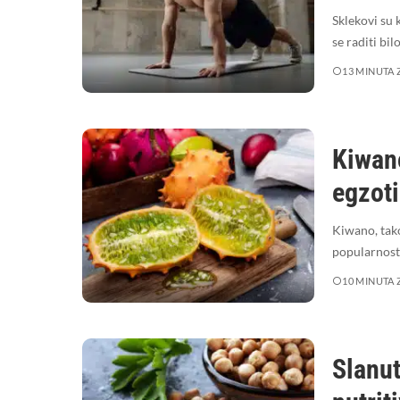
Sklekovi su 
se raditi bil
13 MINUTA 
Kiwano
egzot
Kiwano, tako
popularnost
10 MINUTA 
Slanut