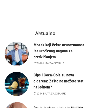
Aktualno
Mozak koji čeka: neuroznanost
iza urođenog nagona za
predviđanjem
7 MINUTA ZA ČITANJE
Čips i Coca-Cola su nova
cigareta: Zašto ne možete stati
na jednom?
12 MINUTA ZA ČITANJE