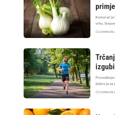
primj
Komorač je k
vrhu. Svojo
13 MINUTA 
Trčanj
izgubi
Provođenje b
dobro je za 
15 MINUTA 