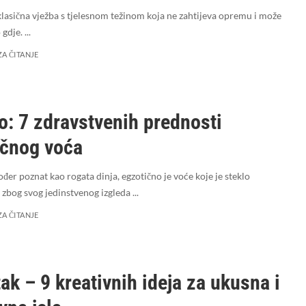
klasična vježba s tjelesnom težinom koja ne zahtijeva opremu i može
o gdje.
...
ZA ČITANJE
: 7 zdravstvenih prednosti
ičnog voća
đer poznat kao rogata dinja, egzotično je voće koje je steklo
 zbog svog jedinstvenog izgleda
...
ZA ČITANJE
ak – 9 kreativnih ideja za ukusna i