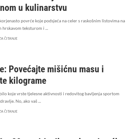
enom u kulinarstvu
orjenasto povrće koje podsjeća na celer s raskošnim listovima na
m hrskavom teksturom i
...
ZA ČITANJE
e: Povećajte mišićnu masu i
te kilograme
ilo koje vrste tjelesne aktivnosti i redovitog bavljenja sportom
zdravlje. No, ako vaš
...
ZA ČITANJE