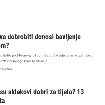
ve dobrobiti donosi bavljenje
om?
lovježba podiže energiju i pomaže održavanju tjelesne težine pod
a također mnogo znači za zdravlje
...
A ČITANJE
su sklekovi dobri za tijelo? 13
ta