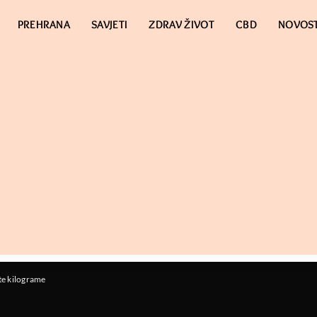
PREHRANA
SAVJETI
ZDRAV ŽIVOT
CBD
NOVOST
te kilograme