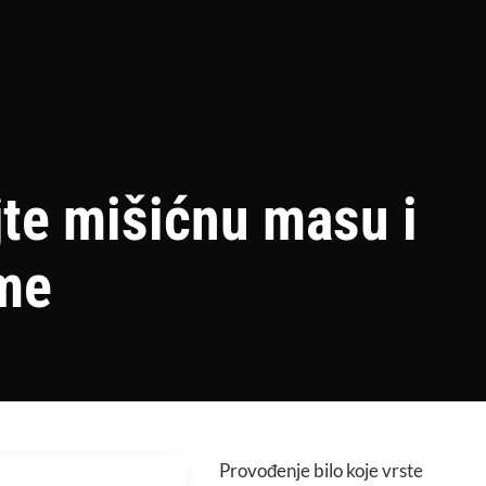
jte mišićnu masu i
ame
Provođenje bilo koje vrste