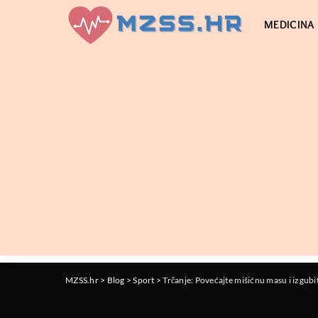
MEDICINA
MZSS.hr
>
Blog
>
Sport
>
Trčanje: Povećajte mišićnu masu i izgubi