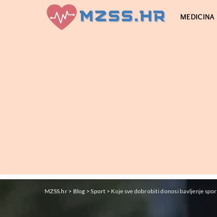
MEDICINA
MZSS.hr
>
Blog
>
Sport
>
Koje sve dobrobiti donosi bavljenje spo