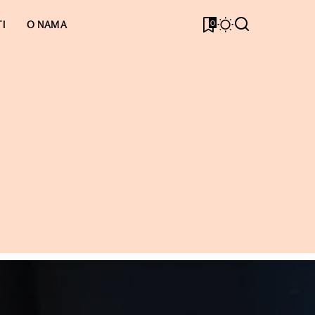
0
I
O NAMA