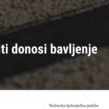
ti donosi bavljenje
Redovita tjelovježba podiže