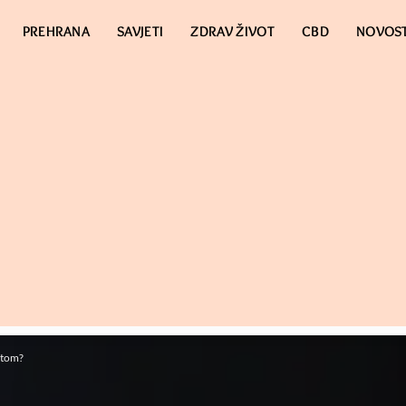
PREHRANA
SAVJETI
ZDRAV ŽIVOT
CBD
NOVOST
rtom?