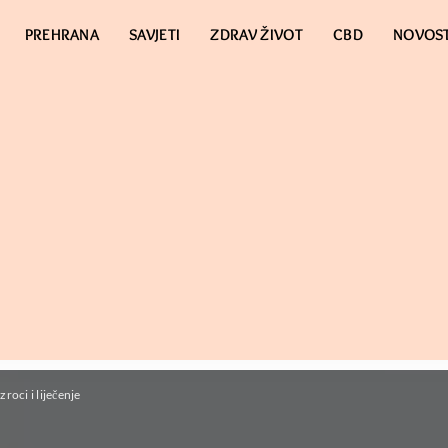
PREHRANA
SAVJETI
ZDRAV ŽIVOT
CBD
NOVOST
roci i liječenje