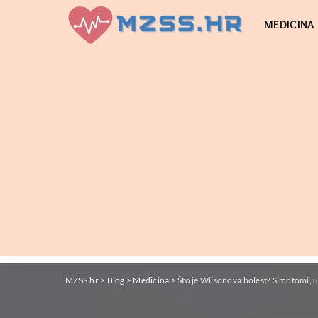
MEDICINA
MZSS.hr
>
Blog
>
Medicina
>
Što je Wilsonova bolest? Simptomi, uz