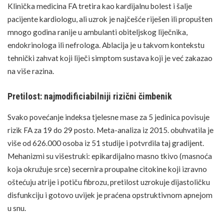
Klinička medicina FA tretira kao kardijalnu bolest i šalje
pacijente kardiologu, ali uzrok je najčešće riješen ili propušten
mnogo godina ranije u ambulanti obiteljskog liječnika,
endokrinologa ili nefrologa. Ablacija je u takvom kontekstu
tehnički zahvat koji liječi simptom sustava koji je već zakazao
na više razina.
Pretilost: najmodificiabilniji rizični čimbenik
Svako povećanje indeksa tjelesne mase za 5 jedinica povisuje
rizik FA za 19 do 29 posto. Meta-analiza iz 2015. obuhvatila je
više od 626.000 osoba iz 51 studije i potvrdila taj gradijent.
Mehanizmi su višestruki: epikardijalno masno tkivo (masnoća
koja okružuje srce) secernira proupalne citokine koji izravno
oštećuju atrije i potiču fibrozu,
pretilost
uzrokuje dijastoličku
disfunkciju i gotovo uvijek je praćena opstruktivnom apnejom
u snu.