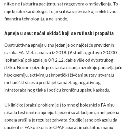
nitko ne fakturira pacijentu sat razgovora o mršavljenju. To
nije kritika kardiologa. To je kritika sistema koji selektivno
financira tehnologiju, a ne ishode.
Apneja u snu: noćni okidač koji se rutinski propušta
Opstruktivna
apneja u snu
jedan je od najčešće previđenih
uzroka FA. Meta-analiza iz 2018. (9 studija, gotovo 20.000
ispitanika) pokazala je OR 2,12, dakle više od dvostrukog
rizika. Noćne epizode prestanka disanja uzrokuju ponavljajuću
hipoksemiju, aktiviraju simpatički živčani sustav, stvaraju
mehanički stres u pretklijetkama zbog negativnog
intratorakalnog tlaka i potiču kroničnu upalnu kaskadu.
U kliničkoj praksi problem je što mnogi bolesnici s FA nisu
nikada testirani na apneju. Liječeni su ablacijom, a neliječena
apneja urušila je rezultat zahvata. Studije jasno pokazuju da
pacijenti s FA koji koriste CPAP aparat imaju bitno manju