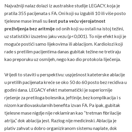
Najvažniji nalaz dolazi iz australske studije LEGACY, koja je
pratila 355 pacijenata s FA. Oni koji su izgubili 10 ili više posto
tjelesne mase imali su
šest puta veću vjerojatnost
preživljenja bez aritmije
od onih koji su ostali na istoj
težini
,
uz statistički izuzetno jaku vezu (p<0,001). To nije efekt koji je
moguće postići samo lijekovima ili ablacijom. Kardiolozi koji
rade s pretilim pacijentima danas gubitak težine ne tretiraju
kao preporuku uz osmijeh, nego kao dio protokola liječenja.
Vrijedi to staviti u perspektivu: uspješnost kateterske ablacije
u pretilih pacijenata kreće se oko 50 do 60 posto bez recidiva u
godini dana. LEGACY efekt matematički je superiornije
rješenje za pretiloga bolesnika, jeftinije, bez komplikacija i s
nizom kardiovaskularnih benefita izvan FA. Pa ipak, gubitak
tjelesne mase nigdje nije reklamiran kao “tretman fibrilacije
atrija,” dok ablacija jest. Razlog nije medicinski. Ablacija je
plativ zahvat u dobro organiziranom sistemu naplate, dok