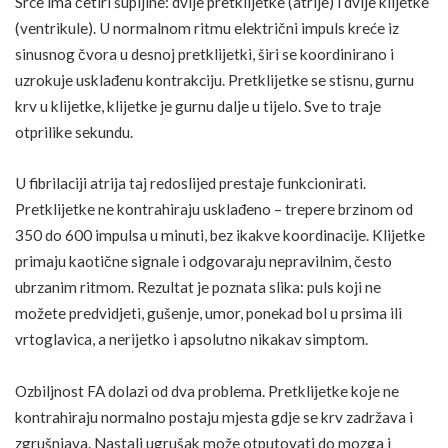
Srce ima četiri šupljine: dvije pretklijetke (atrije) i dvije klijetke
(ventrikule). U normalnom ritmu električni impuls kreće iz
sinusnog čvora u desnoj pretklijetki, širi se koordinirano i
uzrokuje usklađenu kontrakciju. Pretklijetke se stisnu, gurnu
krv u klijetke, klijetke je gurnu dalje u tijelo. Sve to traje
otprilike sekundu.
U fibrilaciji atrija taj redoslijed prestaje funkcionirati.
Pretklijetke ne kontrahiraju usklađeno – trepere brzinom od
350 do 600 impulsa u minuti, bez ikakve koordinacije. Klijetke
primaju kaotične signale i odgovaraju nepravilnim, često
ubrzanim ritmom. Rezultat je poznata slika: puls koji ne
možete predvidjeti, gušenje, umor, ponekad bol u prsima ili
vrtoglavica
, a nerijetko i apsolutno nikakav simptom.
Ozbiljnost FA dolazi od dva problema. Pretklijetke koje ne
kontrahiraju normalno postaju mjesta gdje se krv zadržava i
zgrušnjava. Nastali ugrušak može otputovati do mozga i