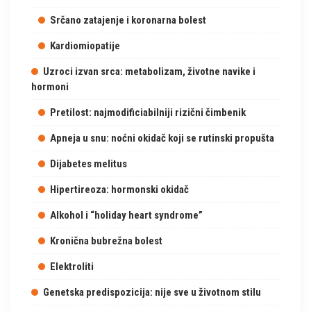
Srčano zatajenje i koronarna bolest
Kardiomiopatije
Uzroci izvan srca: metabolizam, životne navike i
hormoni
Pretilost: najmodificiabilniji rizični čimbenik
Apneja u snu: noćni okidač koji se rutinski propušta
Dijabetes melitus
Hipertireoza: hormonski okidač
Alkohol i “holiday heart syndrome”
Kronična bubrežna bolest
Elektroliti
Genetska predispozicija: nije sve u životnom stilu