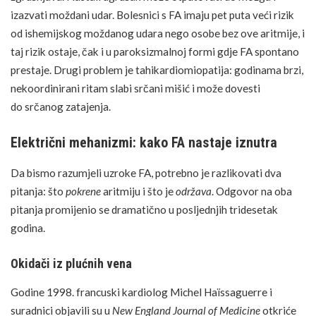
izazvati
moždani udar
. Bolesnici s FA imaju pet puta veći rizik
od ishemijskog moždanog udara nego osobe bez ove aritmije, i
taj rizik ostaje, čak i u paroksizmalnoj formi gdje FA spontano
prestaje. Drugi problem je tahikardiomiopatija: godinama brzi,
nekoordinirani ritam slabi srčani mišić i može dovesti
do
srčanog zatajenja
.
Električni mehanizmi: kako FA nastaje iznutra
Da bismo razumjeli uzroke FA, potrebno je razlikovati dva
pitanja: što
pokrene
aritmiju i što je
održava
. Odgovor na oba
pitanja promijenio se dramatično u posljednjih tridesetak
godina.
Okidači iz plućnih vena
Godine 1998. francuski
kardiolog
Michel Haïssaguerre i
suradnici objavili su u
New England Journal of Medicine
otkriće