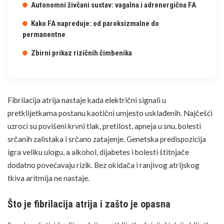
Autonomni živčani sustav: vagalna i adrenergična FA
Kako FA napreduje: od paroksizmalne do
permanentne
Zbirni prikaz rizičnih čimbenika
Fibrilacija atrija nastaje kada električni signali u
pretklijetkama postanu kaotični umjesto usklađenih. Najčešći
uzroci su povišeni krvni tlak, pretilost,
apneja u snu
, bolesti
srčanih zalistaka i srčano zatajenje. Genetska predispozicija
igra veliku ulogu, a alkohol,
dijabetes
i bolesti štitnjače
dodatno povećavaju rizik. Bez okidača i ranjivog atrijskog
tkiva aritmija ne nastaje.
Što je fibrilacija atrija i zašto je opasna