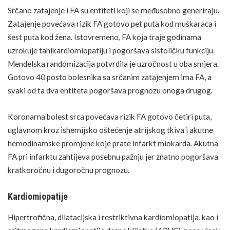
Srčano zatajenje i FA su entiteti koji se međusobno generiraju.
Zatajenje povećava rizik FA gotovo pet puta kod muškaraca i
šest puta kod žena. Istovremeno, FA koja traje godinama
uzrokuje tahikardiomiopatiju i pogoršava sistoličku funkciju.
Mendelska randomizacija potvrdila je uzročnost u oba smjera.
Gotovo 40 posto bolesnika sa srčanim zatajenjem ima FA, a
svaki od ta dva entiteta pogoršava prognozu onoga drugog.
Koronarna bolest srca povećava rizik FA gotovo četiri puta,
uglavnom kroz ishemijsko oštećenje atrijskog tkiva i akutne
hemodinamske promjene koje prate
infarkt
miokarda. Akutna
FA pri infarktu zahtijeva posebnu pažnju jer znatno pogoršava
kratkoročnu i dugoročnu prognozu.
Kardiomiopatije
Hipertrofična, dilatacijska i restriktivna kardiomiopatija, kao i