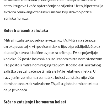
entry krugove i veće opterećenje na stjenku. Uz to, hipertenzija
aktivira renin-angiotenzinski sustav, koji izravno potiče
atrijsku fibrozu.
Bolesti srčanih zalistaka
Mitralni zalistak posebno je vezan uz FA. Mitralna stenoza
uzrokuje zastoj krvi i povišeni tlak u lijevoj pretklijetki, što uz
dilataciju stvara klasične uvjete za aritmiju. FA se pojavljuje
kod oko 29 posto bolesnika s izoliranom mitralnom stenozom
i 16 posto s mitralnom regurgitacijom. Kod bolesti aortalnog
zalistka bez zahvaćenosti mitrale FA je relativno rijetka. U
razvijenim zemljama reumatska bolest zalistaka nije više
dominantan uzrok valvularne FA, ali u globalnom kontekstu i
dalje je vodeća.
Srčano zatajenje i koronarna bolest