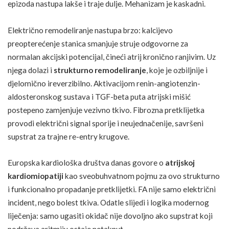
epizoda nastupa lakše i traje dulje. Mehanizam je kaskadni.
Električno remodeliranje nastupa brzo: kalcijevo
preopterećenje stanica smanjuje struje odgovorne za
normalan akcijski potencijal, čineći atrij kronično ranjivim. Uz
njega dolazi i
strukturno remodeliranje
, koje je ozbiljnije i
djelomično ireverzibilno. Aktivacijom renin-angiotenzin-
aldosteronskog sustava i TGF-beta puta atrijski mišić
postepeno zamjenjuje vezivno tkivo. Fibrozna pretklijetka
provodi električni signal sporije i neujednačenije, savršeni
supstrat za trajne re-entry krugove.
Europska kardiološka društva danas govore o
atrijskoj
kardiomiopatiji
kao sveobuhvatnom pojmu za ovo strukturno
i funkcionalno propadanje pretklijetki. FA nije samo električni
incident, nego bolest tkiva. Odatle slijedi i logika modernog
liječenja: samo ugasiti okidač nije dovoljno ako supstrat koji