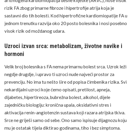
aritmogena kardiomiopatija desne klijetke (ARVC), nose visok
rizik FA zbog primarne fibroze i hipertrofije atrija koja je
sastavni dio tih bolesti. Kod hipertrofične kardiomiopatije FA u
jednom trenutku razvija oko 20 posto bolesnika i nosi posebno
visok rizik od moždanog udara.
Uzroci izvan srca: metabolizam, životne navike i
hormoni
Velik broj bolesnika s FA nema primarnu bolest srca. Uzrok leži
negdje drugdje, i upravo ti uzroci nude najveći prostor za
prevenciju. No ima tu nešto šire od popisa čimbenika rizika. Svi
nekardijalni uzroci koje ćemo opisati, pretilost, apneja,
dijabetes, hipertireoza, bubrežna bolest, alkohol, dijele
zajedničku biologiju: kronična upala, oksidativni
stres
i
aktivacija renin-angiotenzin sustava koji razara atrijska tkiva.
Srce ne griješi samo od sebe. Ono samo ispisuje dijagnozu koju
mu je ostatak tijela diktirao godinama, tiho i bez simptoma.