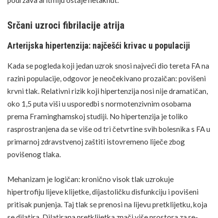
podržava aritmiju ostaje netaknut.
Srčani uzroci fibrilacije atrija
Arterijska hipertenzija: najčešći krivac u populaciji
Kada se pogleda koji jedan uzrok snosi najveći dio tereta FA na
razini populacije, odgovor je neočekivano prozaičan:
povišeni
krvni tlak
. Relativni rizik koji hipertenzija nosi nije dramatičan,
oko 1,5 puta viši u usporedbi s normotenzivnim osobama
prema Framinghamskoj studiji. No hipertenzija je toliko
rasprostranjena da se više od tri četvrtine svih bolesnika s FA u
primarnoj zdravstvenoj zaštiti istovremeno liječe zbog
povišenog tlaka.
Mehanizam je logičan: kronično visok tlak uzrokuje
hipertrofiju lijeve klijetke, dijastoličku disfunkciju i povišeni
pritisak punjenja. Taj tlak se prenosi na lijevu pretklijetku, koja
se dilatira. Dilatirana pretklijetka znači više prostora za re-