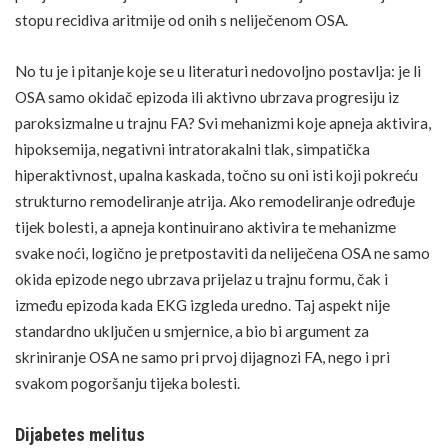
stopu recidiva aritmije od onih s neliječenom OSA.
No tu je i pitanje koje se u literaturi nedovoljno postavlja: je li
OSA samo okidač epizoda ili aktivno ubrzava progresiju iz
paroksizmalne u trajnu FA? Svi mehanizmi koje apneja aktivira,
hipoksemija, negativni intratorakalni tlak, simpatička
hiperaktivnost, upalna kaskada, točno su oni isti koji pokreću
strukturno remodeliranje atrija. Ako remodeliranje određuje
tijek bolesti, a apneja kontinuirano aktivira te mehanizme
svake noći, logično je pretpostaviti da neliječena OSA ne samo
okida epizode nego ubrzava prijelaz u trajnu formu, čak i
između epizoda kada EKG izgleda uredno. Taj aspekt nije
standardno uključen u smjernice, a bio bi argument za
skriniranje OSA ne samo pri prvoj dijagnozi FA, nego i pri
svakom pogoršanju tijeka bolesti.
Dijabetes melitus