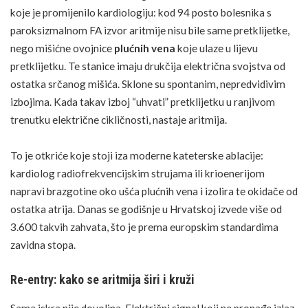
koje je promijenilo kardiologiju: kod 94 posto bolesnika s
paroksizmalnom FA izvor aritmije nisu bile same pretklijetke,
nego mišićne ovojnice
plućnih vena
koje ulaze u lijevu
pretklijetku. Te stanice imaju drukčija električna svojstva od
ostatka srčanog mišića. Sklone su spontanim, nepredvidivim
izbojima. Kada takav izboj “uhvati” pretklijetku u ranjivom
trenutku električne cikličnosti, nastaje aritmija.
To je otkriće koje stoji iza moderne kateterske ablacije:
kardiolog radiofrekvencijskim strujama ili krioenerijom
napravi brazgotine oko ušća plućnih vena i izolira te okidače od
ostatka atrija. Danas se godišnje u Hrvatskoj izvede više od
3.600 takvih zahvata, što je prema europskim standardima
zavidna stopa.
Re-entry: kako se aritmija širi i kruži
Sama iskra nije dovoljna. Električni signal koji ne pronađe izlaz