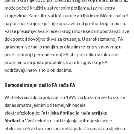
može početi kružiti u zatvorenim petljama, tzv. re-entry
krugovima. Zamislite val koji putuje atrijskim mišićem i nailazi
na područje koje se još nije oporavilo od prethodnog impulsa.
Val se preusmjerava, kreće u krug i može se samoodržavati sve
dok postoji dovoljno tkiva za kruženje. U paroksizmalnoj FA
uglavnom se radi o manjim, prolaznim re-entry valovima; u
perzistentnoj i permanentnoj FA atrij se toliko strukturno
promijenio da postoje stabilni, trajni krugovi koji FA
podržavaju neovisno o okidačima.
Remodeliranje: zašto FA rađa FA
Wijffels i suradnici pokazali su 1995. na kozama nešto što se
danas smatra jednim od temeljnih načela
elektrofiziologije:
“atrijska fibrilacija rađa atrijsku
fibrilaciju.”
Već nekoliko sati trajanja aritmije skraćuje
efektivni refraktorni period pretklijetki, što znači da sljedeća