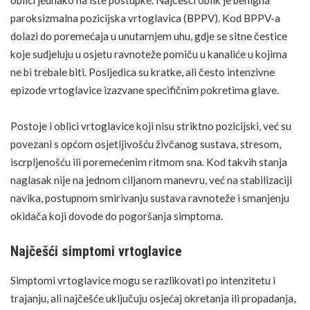
oblici jednako na iste postupke. Najčešći oblik je benigna
paroksizmalna pozicijska vrtoglavica (BPPV). Kod BPPV-a
dolazi do poremećaja u unutarnjem uhu, gdje se sitne čestice
koje sudjeluju u osjetu ravnoteže pomiču u kanaliće u kojima
ne bi trebale biti. Posljedica su kratke, ali često intenzivne
epizode vrtoglavice izazvane specifičnim pokretima glave.
Postoje i oblici vrtoglavice koji nisu striktno pozicijski, već su
povezani s općom osjetljivošću živčanog sustava, stresom,
iscrpljenošću ili poremećenim ritmom sna. Kod takvih stanja
naglasak nije na jednom ciljanom manevru, već na stabilizaciji
navika, postupnom smirivanju sustava ravnoteže i smanjenju
okidača koji dovode do pogoršanja simptoma.
Najčešći simptomi vrtoglavice
Simptomi vrtoglavice mogu se razlikovati po intenzitetu i
trajanju, ali najčešće uključuju osjećaj okretanja ili propadanja,