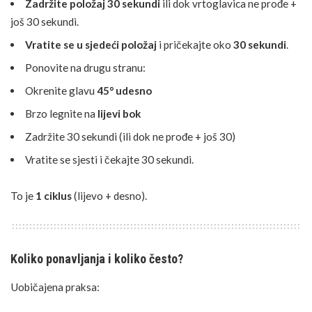
Zadržite položaj 30 sekundi
ili dok vrtoglavica ne prođe +
još 30 sekundi.
Vratite se u sjedeći položaj
i pričekajte oko
30 sekundi
.
Ponovite na drugu stranu:
Okrenite glavu
45° udesno
Brzo legnite na
lijevi bok
Zadržite 30 sekundi (ili dok ne prođe + još 30)
Vratite se sjesti i čekajte 30 sekundi.
To je
1 ciklus
(lijevo + desno).
Koliko ponavljanja i koliko često?
Uobičajena praksa: