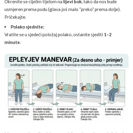
Okrenite se cijelim tijelom na
lijevi bok
, tako da nos bude
usmjeren prema podu (glava još malo “preko” prema dolje).
Pričekajte.
Polako sjednite:
Vratite se u sjedeći položaj polako, ostanite sjediti
1–2
minute
.