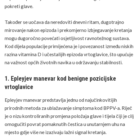
pokreti glave.
Također se uočava da neredoviti dnevni ritam, dugotrajno
mirovanje nakon epizoda i prekomjerno izbjegavanje kretanja
mogu dugoročno povećati osjetljivost ravnotežnog sustava.
Kod dijela populacije primijećena je i povezanost između niskih
razina vitamina D i učestalijih epizoda vrtoglavice, što upućuje
na važnost općih životnih navika u održavanju stabilnosti.
1. Epleyjev manevar kod benigne pozicijske
vrtoglavice
Epleyjev manevar predstavlja jednu od najučinkovitijih
prirodnih metoda za ublažavanje simptoma kod BPPV-a.
Riječ
je o nizu kontroliranih promjena položaja glave i tijela čiji je cilj
omogućiti povrat pomaknutih čestica u unutarnjem uhu na
mjesto gdje više ne izazivaju lažni signal kretanja.