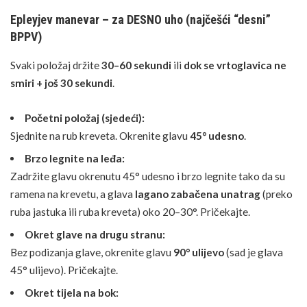
Epleyjev manevar – za DESNO uho (najčešći “desni”
BPPV)
Svaki položaj držite
30–60 sekundi
ili
dok se vrtoglavica ne
smiri + još 30 sekundi
.
Početni položaj (sjedeći):
Sjednite na rub kreveta. Okrenite glavu
45° udesno
.
Brzo legnite na leđa:
Zadržite glavu okrenutu 45° udesno i brzo legnite tako da su
ramena na krevetu, a glava
lagano zabačena unatrag
(preko
ruba jastuka ili ruba kreveta) oko 20–30°. Pričekajte.
Okret glave na drugu stranu:
Bez podizanja glave, okrenite glavu
90° ulijevo
(sad je glava
45° ulijevo). Pričekajte.
Okret tijela na bok: