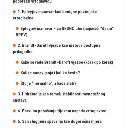
pogoršati vrtoglavicu
1. Epleyjev manevar kod benigne pozicijske
vrtoglavice
Epleyjev manevar – za DESNO uho (najčešći “desni”
BPPV)
2. Brandt–Daroff vježbe kao metoda postupne
prilagodbe
Kako se rade Brandt–Daroff vježbe (korak po korak)
Koliko ponavljanja i koliko često?
Što je “normalno”, a kada stati?
3. Hidratacija kao temelj stabilnosti ravnotežnog
sustava
4. Pravilno ponašanje tijekom napada vrtoglavice
5. San i higijena spavanja kao dugoročna mjera