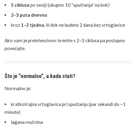
5 ciklusa
po sesiji (ukupno 10 “spuštanja” na bok)
2–3 puta dnevno
kroz
1–2 tjedna
, ili dok ne budete 2 dana bez vrtoglavice
Ako vam je preintenzivno: krenite s 2–3 ciklusa pa postupno
povećajte.
Što je “normalno”, a kada stati?
Normalno je:
kratkotrajna vrtoglavica pri spuštanju (par sekundi do ~1
minute)
lagana mučnina