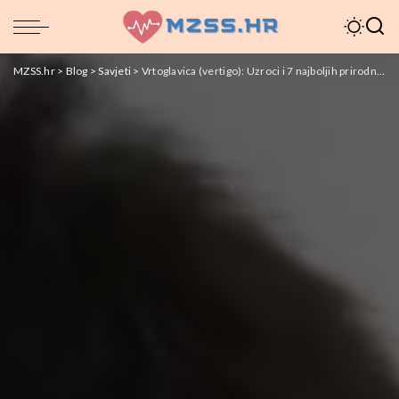
MZSS.hr
>
Blog
>
Savjeti
>
Vrtoglavica (vertigo): Uzroci i 7 najboljih prirodnih rješenja