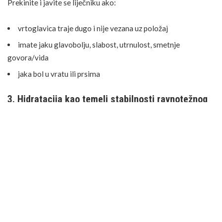
Prekinite i javite se liječniku ako:
vrtoglavica traje dugo i nije vezana uz položaj
imate jaku glavobolju, slabost, utrnulost, smetnje
govora/vida
jaka bol u vratu ili prsima
3. Hidratacija kao temelj stabilnosti ravnotežnog
sustava
Dehidracija je jedan od najčešće zanemarenih čimbenika
povezanih s vrtoglavicom. Nedovoljan unos tekućine može
dovesti do smanjenja volumena cirkulirajuće krvi i
nestabilnosti krvnog tlaka, što se može manifestirati
osjećajem vrtoglavice, slabosti i opće iscrpljenosti.
Redovit
unos vode
tijekom dana, raspoređen u manjim