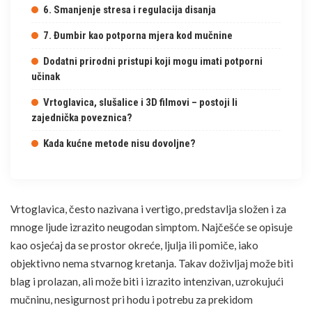
6. Smanjenje stresa i regulacija disanja
7. Đumbir kao potporna mjera kod mučnine
Dodatni prirodni pristupi koji mogu imati potporni
učinak
Vrtoglavica, slušalice i 3D filmovi – postoji li
zajednička poveznica?
Kada kućne metode nisu dovoljne?
Vrtoglavica, često nazivana i vertigo, predstavlja složen i za
mnoge ljude izrazito neugodan simptom. Najčešće se opisuje
kao osjećaj da se prostor okreće, ljulja ili pomiče, iako
objektivno nema stvarnog kretanja. Takav doživljaj može biti
blag i prolazan, ali može biti i izrazito intenzivan, uzrokujući
mučninu, nesigurnost pri hodu i potrebu za prekidom