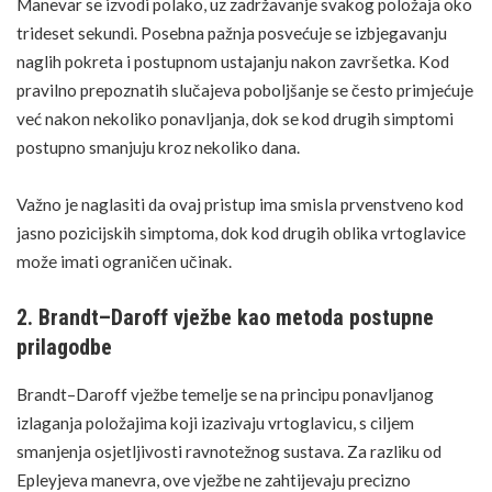
Manevar se izvodi polako, uz zadržavanje svakog položaja oko
trideset sekundi. Posebna pažnja posvećuje se izbjegavanju
naglih pokreta i postupnom ustajanju nakon završetka. Kod
pravilno prepoznatih slučajeva poboljšanje se često primjećuje
već nakon nekoliko ponavljanja, dok se kod drugih simptomi
postupno smanjuju kroz nekoliko dana.
Važno je naglasiti da ovaj pristup ima smisla prvenstveno kod
jasno pozicijskih simptoma, dok kod drugih oblika vrtoglavice
može imati ograničen učinak.
2. Brandt–Daroff vježbe kao metoda postupne
prilagodbe
Brandt–Daroff vježbe
temelje se na principu ponavljanog
izlaganja položajima koji izazivaju vrtoglavicu, s ciljem
smanjenja osjetljivosti ravnotežnog sustava. Za razliku od
Epleyjeva manevra, ove vježbe ne zahtijevaju precizno