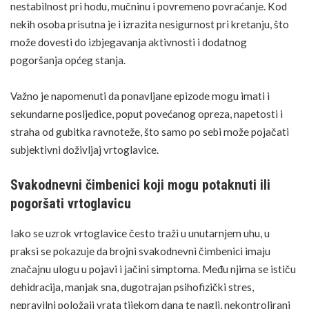
nestabilnost pri hodu, mučninu i povremeno povraćanje. Kod
nekih osoba prisutna je i izrazita nesigurnost pri kretanju, što
može dovesti do izbjegavanja aktivnosti i dodatnog
pogoršanja općeg stanja.
Važno je napomenuti da ponavljane epizode mogu imati i
sekundarne posljedice, poput povećanog opreza, napetosti i
straha
od gubitka ravnoteže, što samo po sebi može pojačati
subjektivni doživljaj vrtoglavice.
Svakodnevni čimbenici koji mogu potaknuti ili
pogoršati vrtoglavicu
Iako se uzrok vrtoglavice često traži u unutarnjem uhu, u
praksi se pokazuje da brojni svakodnevni čimbenici imaju
značajnu ulogu u pojavi i jačini simptoma. Među njima se ističu
dehidracija, manjak sna, dugotrajan psihofizički
stres
,
nepravilni položaji vrata tijekom dana te nagli, nekontrolirani