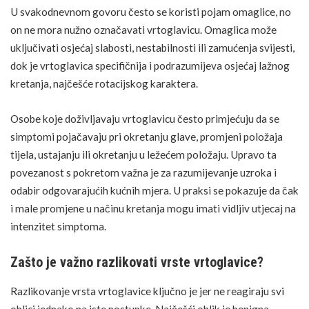
U svakodnevnom govoru često se koristi pojam omaglice, no
on ne mora nužno označavati vrtoglavicu. Omaglica može
uključivati osjećaj slabosti, nestabilnosti ili zamućenja svijesti,
dok je vrtoglavica specifičnija i podrazumijeva osjećaj lažnog
kretanja, najčešće rotacijskog karaktera.
Osobe koje doživljavaju vrtoglavicu često primjećuju da se
simptomi pojačavaju pri okretanju glave, promjeni položaja
tijela, ustajanju ili okretanju u ležećem položaju. Upravo ta
povezanost s pokretom važna je za razumijevanje uzroka i
odabir odgovarajućih kućnih mjera. U praksi se pokazuje da čak
i male promjene u načinu kretanja mogu imati vidljiv utjecaj na
intenzitet simptoma.
Zašto je važno razlikovati vrste vrtoglavice?
Razlikovanje vrsta vrtoglavice ključno je jer ne reagiraju svi