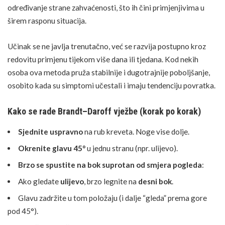
određivanje strane zahvaćenosti, što ih čini primjenjivima u
širem rasponu situacija.
Učinak se ne javlja trenutačno, već se razvija postupno kroz
redovitu primjenu tijekom više dana ili tjedana. Kod nekih
osoba ova metoda pruža stabilnije i dugotrajnije poboljšanje,
osobito kada su simptomi učestali i imaju tendenciju povratka.
Kako se rade Brandt–Daroff vježbe (korak po korak)
Sjednite uspravno
na rub kreveta. Noge vise dolje.
Okrenite glavu 45°
u jednu stranu (npr. ulijevo).
Brzo se spustite na bok suprotan od smjera pogleda
:
Ako gledate
ulijevo
, brzo legnite na
desni bok
.
Glavu zadržite u tom položaju (i dalje “gleda” prema gore
pod 45°).