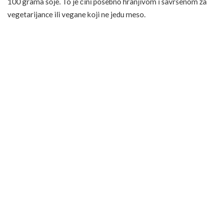
100 grama soje. To je čini posebno hranjivom i savršenom za
vegetarijance ili vegane koji ne jedu meso.
8. Kikiriki i pistacije
Kikiriki i pistacije su
orašasti plodovi
koji su najbogatiji
proteinima, sa 24 g, odnosno 19 g na 100 grama. To ih čini
idealnim međuobrokom, a šaka kikirikij i pistacije će biti
dovoljna.
9. Slanutak
Slanutak
ima puno hranjivih tvari i proteina, budući da 100
grama slanutka sadrži 19 grama proteina. Idealan je za
pripremu toplih variva zimi i hladnih salata ljeti.
10. Kozice
Kozice su izvrstan izvor proteina, sa 24 grama na 100 grama.