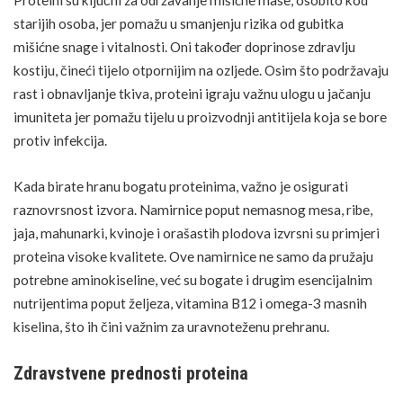
starijih osoba, jer pomažu u smanjenju rizika od gubitka
mišićne snage i vitalnosti. Oni također doprinose zdravlju
kostiju, čineći tijelo otpornijim na ozljede. Osim što podržavaju
rast i obnavljanje tkiva, proteini igraju važnu ulogu u jačanju
imuniteta jer pomažu tijelu u proizvodnji antitijela koja se bore
protiv infekcija.
Kada birate hranu bogatu proteinima, važno je osigurati
raznovrsnost izvora. Namirnice poput nemasnog mesa, ribe,
jaja, mahunarki, kvinoje i orašastih plodova izvrsni su primjeri
proteina visoke kvalitete. Ove namirnice ne samo da pružaju
potrebne
aminokiseline
, već su bogate i drugim esencijalnim
nutrijentima
poput željeza, vitamina B12 i omega-3 masnih
kiselina, što ih čini važnim za uravnoteženu prehranu.
Zdravstvene prednosti proteina