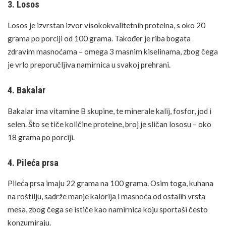
3. Losos
Losos je izvrstan izvor visokokvalitetnih proteina, s oko 20
grama po porciji od 100 grama. Također je
riba
bogata
zdravim masnoćama – omega 3 masnim kiselinama, zbog čega
je vrlo preporučljiva namirnica u svakoj prehrani.
4. Bakalar
Bakalar ima vitamine B skupine, te minerale kalij, fosfor, jod i
selen. Što se tiče količine proteine, broj je sličan lososu – oko
18 grama po porciji.
4. Pileća prsa
Pileća prsa
imaju 22 grama na 100 grama. Osim toga, kuhana
na roštilju, sadrže manje kalorija i masnoća od ostalih vrsta
mesa, zbog čega se ističe kao namirnica koju sportaši često
konzumiraju.