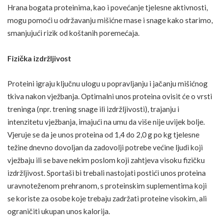
Hrana bogata proteinima, kao i povećanje tjelesne aktivnosti,
mogu pomoći u održavanju mišićne mase i snage kako starimo,
smanjujući rizik od koštanih poremećaja.
Fizička izdržljivost
Proteini igraju ključnu ulogu u popravljanju i jačanju mišićnog
tkiva nakon vježbanja. Optimalni unos proteina ovisit će o vrsti
treninga (npr. trening snage ili izdržljivosti), trajanju i
intenzitetu vježbanja, imajući na umu da više nije uvijek bolje.
Vjeruje se da je unos proteina od 1,4 do 2,0 g po kg tjelesne
težine dnevno dovoljan da zadovolji potrebe većine ljudi koji
vježbaju ili se bave nekim poslom koji zahtjeva visoku fizičku
izdržljivost. Sportaši bi trebali nastojati postići unos proteina
uravnoteženom prehranom, s proteinskim suplementima koji
se koriste za osobe koje trebaju zadržati proteine ​​visokim, ali
ograničiti ukupan unos kalorija.