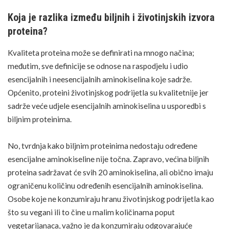
Koja je razlika između biljnih i životinjskih izvora
proteina?
Kvaliteta proteina može se definirati na mnogo načina;
međutim, sve definicije se odnose na raspodjelu i udio
esencijalnih i neesencijalnih aminokiselina koje sadrže.
Općenito, proteini životinjskog podrijetla su kvalitetnije jer
sadrže veće udjele esencijalnih aminokiselina u usporedbi s
biljnim proteinima.
No, tvrdnja kako biljnim proteinima nedostaju određene
esencijalne aminokiseline nije točna. Zapravo, većina biljnih
proteina sadržavat će svih 20 aminokiselina, ali obično imaju
ograničenu količinu određenih esencijalnih aminokiselina.
Osobe koje ne konzumiraju hranu životinjskog podrijetla kao
što su
vegani
ili to čine u malim količinama poput
vegetarijanaca, važno je da konzumiraju odgovarajuće