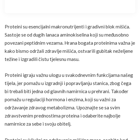
Proteini su esencijalni makronutrijenti i gradivni blok mišića.
Sastoje se od dugih lanaca aminokiselina koji su međusobno
povezani peptidnim vezama.
Hrana
bogata proteinima važna je
kako bismo održali zdravlje mišića, ostvarili gubitak neželjene
težine i izgradili čistu tjelesnu masu.
Proteini igraju važnu ulogu u svakodnevnim funkcijama našeg
tijela, jer pomažu u izgradnji i popravljanju stanica, zbog čega
bi trebali biti jedna od glavnih namirnica u prehrani. Također
pomažu u regulaciji hormona i enzima, koji su važni za
održavanje zdravog metabolizma. Upoznajte se sa svim
zdravstvenim prednostima proteina i odaberite najbolje
namirnice za sebe i svoju obitelj.
Proteini su ključni za
održavanje mišićne mase
, osobito kod