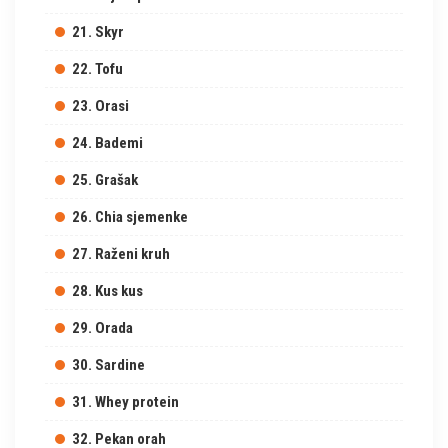
21. Skyr
22. Tofu
23. Orasi
24. Bademi
25. Grašak
26. Chia sjemenke
27. Raženi kruh
28. Kus kus
29. Orada
30. Sardine
31. Whey protein
32. Pekan orah