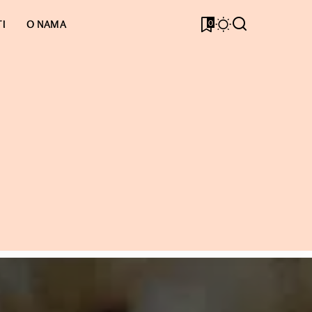
0
I
O NAMA