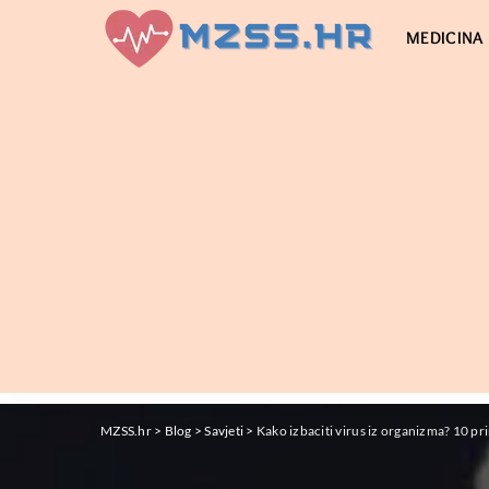
MEDICINA
MZSS.hr
>
Blog
>
Savjeti
>
Kako izbaciti virus iz organizma? 10 pr