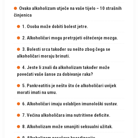
Ovako alkoholizam utječe na vaše tijelo – 10 strašnih
činjenica
1. Osoba može dobiti bolest jetre.
2. Alkoholičari mogu pretrpjeti oštećenje mozga.
3. Bolesti srca također su nešto zbog čega se
alkoholičari moraju brinuti.
4. Jeste li znali da alkoholizam također može
povećati vaše šanse za dobivanje raka?
5. Pankreatitis je nešto što će alkoholičari uvijek
morati imati na umu.
6. Alkoholičari imaju oslabljen imunološki sustav.
7. Većina alkoholičara ima nutritivne deficite.
8. Alkoholizam može smanjiti seksualni užitak.
9. Alkoholizam narušava koordinaciju.