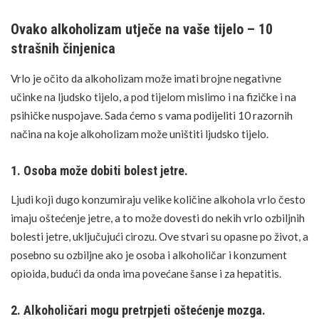
Ovako alkoholizam utječe na vaše tijelo – 10
strašnih činjenica
Vrlo je očito da alkoholizam može imati brojne negativne
učinke na ljudsko tijelo, a pod tijelom mislimo i na fizičke i na
psihičke nuspojave. Sada ćemo s vama podijeliti 10 razornih
načina na koje alkoholizam može uništiti ljudsko tijelo.
1. Osoba može dobiti bolest jetre.
Ljudi koji dugo konzumiraju velike količine alkohola vrlo često
imaju oštećenje jetre, a to može dovesti do nekih vrlo ozbiljnih
bolesti jetre, uključujući cirozu. Ove stvari su opasne po život, a
posebno su ozbiljne ako je osoba i alkoholičar i konzument
opioida, budući da onda ima povećane šanse i za hepatitis.
2. Alkoholičari mogu pretrpjeti oštećenje mozga.