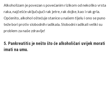
Alkoholizam je povezan s povećanim rizikom od nekoliko vrsta
raka, najčešće uključujući rak jetre,
rak dojke
, kao i rak grla.
Općenito, alkohol oštećuje stanice u našem tijelu i ono se puno
teže bori protiv slobodnih radikala.
Slobodni radikali
veliki su
problem za naše zdravlje!
5. Pankreatitis je nešto što će alkoholičari uvijek morati
imati na umu.
Naša gušterača pokušava pomoći našem tijelu da se popravi i
zaštiti, a stvaranje ovolike upale u tijelu može uzrokovati
pankreatitis
, kod kojeg se prvo pojavljuju
simptomi
poput jake
boli u trbuhu, kao i probleme s probavom.
6. Alkoholičari imaju oslabljen imunološki sustav.
Mnogi ljudi to ne znaju, ali alkohol slabi imunološki sustav, a
vaše tijelo odmah postaje osjetljivije na infekcije i razne