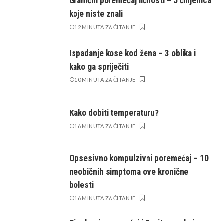
Granični poremećaj ličnosti – 5 činjenica
koje niste znali
12 MINUTA ZA ČITANJE
Ispadanje kose kod žena – 3 oblika i
kako ga spriječiti
10 MINUTA ZA ČITANJE
Kako dobiti temperaturu?
16 MINUTA ZA ČITANJE
Opsesivno kompulzivni poremećaj – 10
neobičnih simptoma ove kronične
bolesti
16 MINUTA ZA ČITANJE