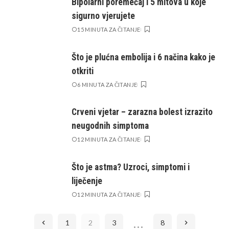
Bipolarni poremećaj i 5 mitova u koje
sigurno vjerujete
15 MINUTA ZA ČITANJE
Što je plućna embolija i 6 načina kako je
otkriti
6 MINUTA ZA ČITANJE
Crveni vjetar – zarazna bolest izrazito
neugodnih simptoma
12 MINUTA ZA ČITANJE
Što je astma? Uzroci, simptomi i
liječenje
12 MINUTA ZA ČITANJE
…
1
2
3
8