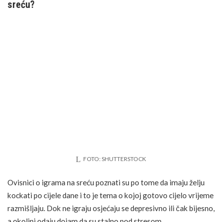
sreću?
FOTO: SHUTTERSTOCK
Ovisnici o igrama na sreću poznati su po tome da imaju želju
kockati po cijele dane i to je tema o kojoj gotovo cijelo vrijeme
razmišljaju. Dok ne igraju osjećaju se depresivno ili čak bijesno,
a okolini odaju dojam da su stalno pod
stresom
.