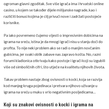
ogroman glavni zgoditak. Sve više igrača ima i hrvatski online
casino, u kojem se također dijele milijunske nagrade, kao i
različiti bonusi kojima je cilj privući nove i zadržati postojeće
korisnike.
Pa iako povremeno čujemo vijesti o impresivnim dobicima na
igrama na sreću, istina je da mnogi igrači nisu u stanju doći do
profita. To nije neki problem ako se radi o manjim novčanim
gubicima, jer svaki oblik zabave nas zapravo košta. No, razni
forumi kladionica
otkrivaju kako postoje i igrači koji su izgubili
više od simboličnih cifri, što utječe na kvalitetu njihovih života.
Takav problem nastaje zbog ovisnosti o kocki, koja se razvija
kod manjeg kruga pojedinaca i pretvara njihovo uživanje u
igrama na sreću u muku s vrlo negativnim posljedicama…
Koji su znakovi ovisnosti o kocki i igrama na