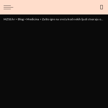
MZSS.hr
>
Blog
>
Medicina
>
Zašto igre na sreću kod nekih ljudi stvaraju ovisnost?