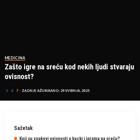
MEDICINA
Zašto igre na sreću kod nekih ljudi stvaraju
ovisnost?
ZADNJE AŽURIRANO: 29 SVIBNJA, 2025
Sažetak
Koji su znakovi ovisnosti o kocki i igrama na sreću?