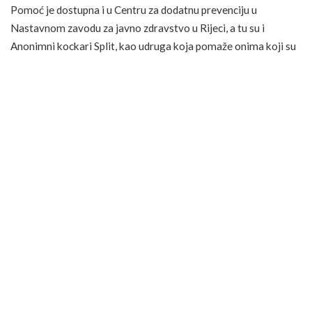
Pomoć je dostupna i u Centru za dodatnu prevenciju u
Nastavnom zavodu za javno zdravstvo u Rijeci, a tu su i
Anonimni kockari Split, kao udruga koja pomaže onima koji su
izgubili kontakt s realnošću.
Promjena životnog stila također može pomoći da se ovisnik
vrati u normalu. To znači više
boravka u prirodi
te bavljenje
različitim fizičkim aktivnostima, ali i razvijanje zdrave
poslovne karijere koja će rezultirati stabilnim i sigurnim
mjesečnim primanjima.
U svakom slučaju, ovisnost o igrama na sreću je problem koji
treba ozbiljno shvatiti, a ako želite izbjeći takav scenarij bitno
je od samog početka gledati na kladionicu, casino i loto prije
svega kao ne izvor zabave, a ne kao na svoju potencijalnu
profesionalnu karijeru…