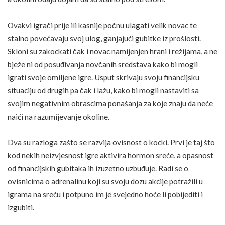
Ovakvi igrači prije ili kasnije počnu ulagati velik novac te
stalno povećavaju svoj ulog, ganjajući gubitke iz prošlosti.
Skloni su zakockati čak i novac namijenjen hrani i režijama, a ne
bježe ni od posuđivanja novčanih sredstava kako bi mogli
igrati svoje omiljene igre. Usput skrivaju svoju financijsku
situaciju od drugih pa čak i lažu, kako bi mogli nastaviti sa
svojim negativnim obrascima ponašanja za koje znaju da neće
naići na razumijevanje okoline.
Dva su razloga zašto se razvija
ovisnost
o kocki. Prvi je taj što
kod nekih neizvjesnost igre aktivira
hormon sreće
, a opasnost
od financijskih gubitaka ih izuzetno uzbuđuje. Radi se o
ovisnicima o adrenalinu koji su svoju dozu akcije potražili u
igrama na sreću i potpuno im je svejedno hoće li pobijediti i
izgubiti.