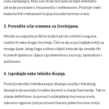
čašu šampanjca. Nisu sve stvari korisne za naše
mentalno
zdravlje
povezane s misaonošću i wellnessom. Postoje i neki
hedonistički mehanizmi koji proizvode hormon sreće.
3. Provedite više vremena sa životinjama.
Možda se osjećate prilično bolje kad ste u blizini svog psa,
mačke ili neke druge životinje. Čini se da su
psi
najljekovitiji za
mnoge ljude, zbog čega volimo vidjeti interakcije između tih
krznenih ljubimca i djece s problemima u razvoju, tjeskobom i
autizmom.
4. Isprobajte neke tehnike disanja.
Postoji nekoliko tehnika poput disanja u kutiju i trbušnog
disanja koje pomažu čovjeka dovesti u stanje harmonije. Takvo
stanje definitivno će pomoći oslobađanju hormona sreće,
odnosno sigurno ćete proizvesti barem jedan hormon sreće.