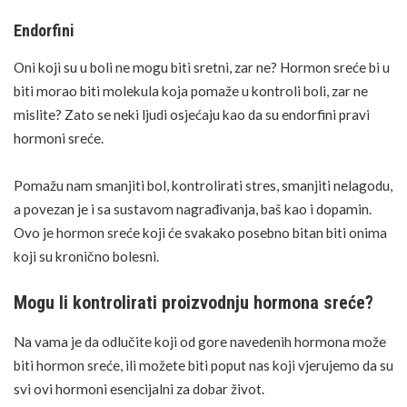
Endorfini
Oni koji su u boli ne mogu biti sretni, zar ne? Hormon sreće bi u
biti morao biti molekula koja pomaže u kontroli boli, zar ne
mislite? Zato se neki ljudi osjećaju kao da su endorfini pravi
hormoni sreće.
Pomažu nam smanjiti bol, kontrolirati
stres
, smanjiti nelagodu,
a povezan je i sa sustavom nagrađivanja, baš kao i dopamin.
Ovo je hormon sreće koji će svakako posebno bitan biti onima
koji su kronično bolesni.
Mogu li kontrolirati proizvodnju hormona sreće?
Na vama je da odlučite koji od gore navedenih hormona može
biti hormon sreće, ili možete biti poput nas koji vjerujemo da su
svi ovi hormoni esencijalni za dobar život.