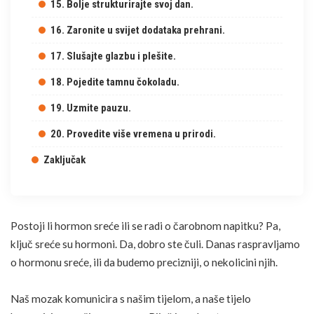
15. Bolje strukturirajte svoj dan.
16. Zaronite u svijet dodataka prehrani.
17. Slušajte glazbu i plešite.
18. Pojedite tamnu čokoladu.
19. Uzmite pauzu.
20. Provedite više vremena u prirodi.
Zaključak
Postoji li hormon sreće ili se radi o čarobnom napitku? Pa,
ključ sreće su
hormoni
. Da, dobro ste čuli. Danas raspravljamo
o hormonu sreće, ili da budemo precizniji, o nekolicini njih.
Naš mozak komunicira s našim tijelom, a naše tijelo