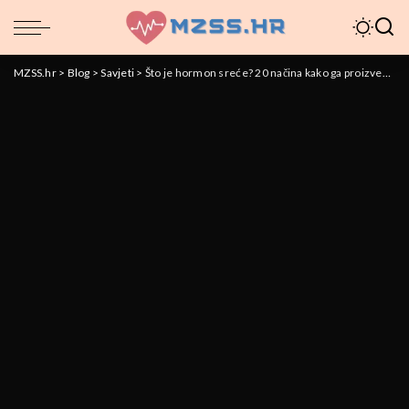
MZSS.hr
>
Blog
>
Savjeti
>
Što je hormon sreće? 20 načina kako ga proizvesti više