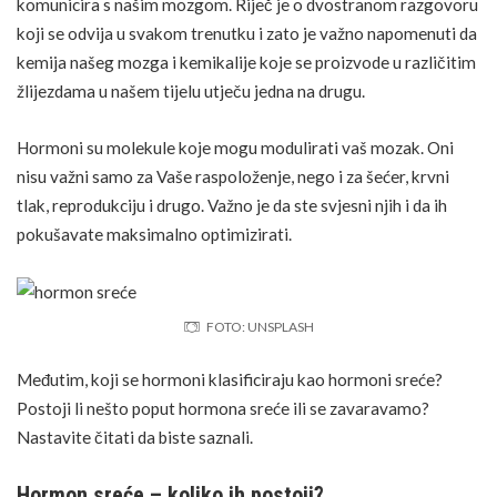
komunicira s našim mozgom. Riječ je o dvostranom razgovoru
koji se odvija u svakom trenutku i zato je važno napomenuti da
kemija našeg mozga i kemikalije koje se proizvode u različitim
žlijezdama u našem tijelu utječu jedna na drugu.
Hormoni su molekule koje mogu modulirati vaš mozak. Oni
nisu važni samo za Vaše raspoloženje, nego i za šećer, krvni
tlak, reprodukciju i drugo. Važno je da ste svjesni njih i da ih
pokušavate maksimalno optimizirati.
FOTO: UNSPLASH
Međutim, koji se hormoni klasificiraju kao hormoni sreće?
Postoji li nešto poput hormona sreće ili se zavaravamo?
Nastavite čitati da biste saznali.
Hormon sreće – koliko ih postoji?