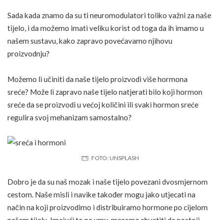
Sada kada znamo da su ti neuromodulatori toliko važni za naše
tijelo, i da možemo imati veliku korist od toga da ih imamo u
našem sustavu, kako zapravo povećavamo njihovu
proizvodnju?
Možemo li učiniti da naše tijelo proizvodi više hormona
sreće? Može li zapravo naše tijelo natjerati bilo koji hormon
sreće da se proizvodi u većoj količini ili svaki hormon sreće
regulira svoj mehanizam samostalno?
FOTO: UNSPLASH
Dobro je da su naš mozak i naše tijelo povezani dvosmjernom
cestom. Naše misli i navike također mogu jako utjecati na
način na koji proizvodimo i distribuiramo hormone po cijelom
našem tijelu. Imajući to na umu, moramo shvatiti da postoji