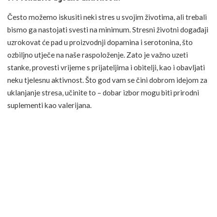
Često možemo iskusiti neki stres u svojim životima, ali trebali
bismo ga nastojati svesti na minimum. Stresni životni događaji
uzrokovat će pad u proizvodnji dopamina i serotonina, što
ozbiljno utječe na naše raspoloženje. Zato je važno uzeti
stanke, provesti vrijeme s prijateljima i obitelji, kao i obavljati
neku tjelesnu aktivnost. Što god vam se čini dobrom idejom za
uklanjanje stresa, učinite to – dobar izbor mogu biti prirodni
suplementi kao
valerijana
.
8. Pobrinite se za sebe.
Dok se neki ljudi sami brinu za sebe i svoje tijelo, drugi će otići
u kozmetički studio i zatražiti manikuru. Bilo kako bilo, takav
događaj može stvarno potaknuti vaše uzbuđenje i proizvodnju
najsretnijih hormona. Masaža bi u tim situacijama mogla biti
posebno korisna, stoga svakako rezervirajte termin ako imate
resurse za to.