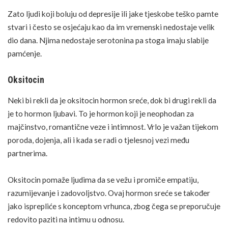
Zato ljudi koji boluju od depresije ili jake tjeskobe teško pamte
stvari i često se osjećaju kao da im vremenski nedostaje velik
dio dana. Njima nedostaje serotonina pa stoga imaju slabije
pamćenje.
Oksitocin
Neki bi rekli da je oksitocin hormon sreće, dok bi drugi rekli da
je to hormon ljubavi. To je hormon koji je neophodan za
majčinstvo, romantične veze i intimnost. Vrlo je važan tijekom
poroda,
dojenja
, ali i kada se radi o tjelesnoj vezi među
partnerima.
Oksitocin pomaže ljudima da se vežu i promiče empatiju,
razumijevanje i zadovoljstvo. Ovaj hormon sreće se također
jako isprepliće s konceptom vrhunca, zbog čega se preporučuje
redovito paziti na intimu u odnosu.