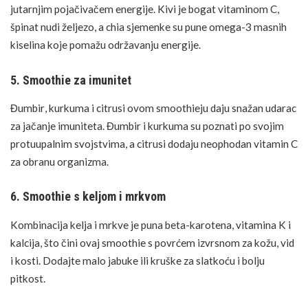
jutarnjim pojačivačem energije. Kivi je bogat vitaminom C,
špinat nudi željezo, a chia sjemenke su pune omega-3 masnih
kiselina koje pomažu održavanju energije.
5. Smoothie za imunitet
Đumbir
, kurkuma i citrusi ovom smoothieju daju snažan udarac
za
jačanje imuniteta
. Đumbir i kurkuma su poznati po svojim
protuupalnim svojstvima, a citrusi dodaju neophodan vitamin C
za obranu organizma.
6. Smoothie s keljom i mrkvom
Kombinacija kelja i
mrkve
je puna beta-karotena, vitamina K i
kalcija, što čini ovaj smoothie s povrćem izvrsnom za kožu, vid
i kosti. Dodajte malo jabuke ili kruške za slatkoću i bolju
pitkost.