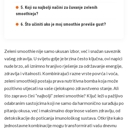
5. Koji su najbolji načini za čuvanje zelenih
smoothieja?
6. Što učiniti ako je moj smoothie previše gust?
Zeleni smoothie nije samo ukusan izbor, već i snažan saveznik
vašeg zdravlja. U svijetu gdje je brzina često ključna, ovi napici
nude brzo, ali iznimno hranjivo rješenje za održavanje energije,
zdravlja i vitalnosti. Kombinirajući razne vrste povrća i voća,
zeleni smoothieji postaju prava nutritivna bomba koja može
pozitivno utjecati na vaše cjelokupno zdravstveno stanje. Ali
što zapravo čini “najbolji” zeleni smoothie? Ključ leži u pažljivo
odabranim sastojcima koji ne samo da harmonično surađuju po
pitanju okusa, već i maksimalno doprinose vašem zdravlju, od
detoksikacije
do poticanja imunološkog sustava. Otkrijte kako
jednostavne kombinacije mogu transformirati vašu dnevnu