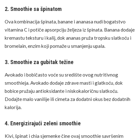
2. Smoothie sa špinatom
Ova kombinacija špinata, banane i ananasa nudi bogatstvo
vitamina C i potiče apsorpciju željeza iz špinata. Banana dodaje
kremastu teksturu i kalij, dok ananas pruža tropsku slatkoću i
bromelain, enzim koji pomaže u smanjenju upala.
3. Smoothie za gubitak težine
Avokado
i
bobičasto voće
su središte ovog nutritivnog
smoothieja.
Avokado
dodaje
zdrave masti
i glatkoću, dok
bobice pružaju antioksidante i niskokaloričnu slatkoću.
Dodajte malo vanilije ili cimeta za dodatni okus bez dodatnih
kalorija.
4. Energizirajući zeleni smoothie
Kivi,
špinat
i
chia
sjemenke
čine ovaj smoothie savršenim