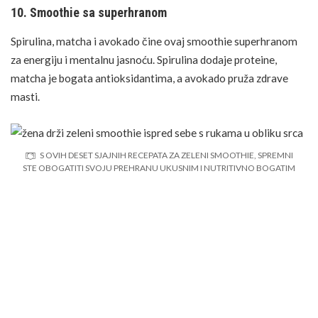
10. Smoothie sa superhranom
Spirulina, matcha i avokado čine ovaj smoothie superhranom
za energiju i mentalnu jasnoću. Spirulina dodaje proteine,
matcha je bogata antioksidantima, a avokado pruža zdrave
masti.
S OVIH DESET SJAJNIH RECEPATA ZA ZELENI SMOOTHIE, SPREMNI
STE OBOGATITI SVOJU PREHRANU UKUSNIM I NUTRITIVNO BOGATIM
NAPICIMA KOJI ĆE POTAKNUTI VAŠE ZDRAVLJE NA SVAKODNEVNOJ
BAZI.
Svaki od ovih recepata je jednostavan za pripremu i savršen je
način za unapređenje vašeg zdravlja i dobrobiti.
4. Personaliziranje vašeg smoothieja
Svaki zeleni smoothie može se prilagoditi vašim specifičnim