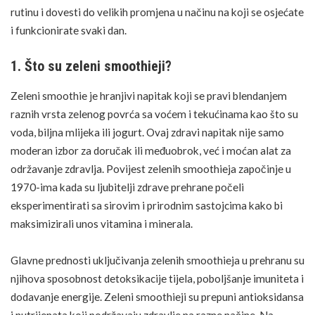
rutinu i dovesti do velikih promjena u načinu na koji se osjećate
i funkcionirate svaki dan.
1. Što su zeleni smoothieji?
Zeleni smoothie je hranjivi napitak koji se pravi blendanjem
raznih vrsta zelenog povrća sa voćem i tekućinama kao što su
voda, biljna mlijeka ili jogurt. Ovaj zdravi napitak nije samo
moderan izbor za doručak ili međuobrok, već i moćan alat za
održavanje zdravlja. Povijest zelenih smoothieja započinje u
1970-ima kada su ljubitelji zdrave prehrane počeli
eksperimentirati sa sirovim i prirodnim sastojcima kako bi
maksimizirali unos vitamina i minerala.
Glavne prednosti uključivanja zelenih smoothieja u prehranu su
njihova sposobnost
detoksikacije tijela
, poboljšanje imuniteta i
dodavanje energije. Zeleni smoothieji su prepuni antioksidansa
i nutrijenata koji podržavaju zdravlje na razne načine. Na