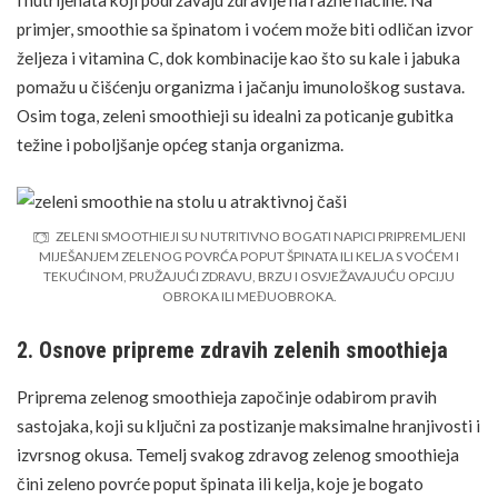
primjer, smoothie sa špinatom i voćem može biti odličan izvor
željeza
i vitamina C, dok kombinacije kao što su kale i jabuka
pomažu u čišćenju organizma i
jačanju imunološkog sustava
.
Osim toga, zeleni smoothieji su idealni za poticanje gubitka
težine
i poboljšanje općeg stanja organizma.
ZELENI SMOOTHIEJI SU NUTRITIVNO BOGATI NAPICI PRIPREMLJENI
MIJEŠANJEM ZELENOG POVRĆA POPUT ŠPINATA ILI KELJA S VOĆEM I
TEKUĆINOM, PRUŽAJUĆI ZDRAVU, BRZU I OSVJEŽAVAJUĆU OPCIJU
OBROKA ILI MEĐUOBROKA.
2. Osnove pripreme zdravih zelenih smoothieja
Priprema zelenog smoothieja započinje odabirom pravih
sastojaka, koji su ključni za postizanje maksimalne hranjivosti i
izvrsnog okusa. Temelj svakog zdravog zelenog smoothieja
čini zeleno
povrće
poput špinata ili kelja, koje je bogato