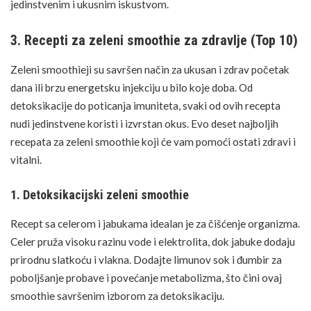
jedinstvenim i ukusnim iskustvom.
3. Recepti za zeleni smoothie za zdravlje (Top 10)
Zeleni smoothieji su savršen način za ukusan i zdrav početak
dana ili brzu energetsku injekciju u bilo koje doba. Od
detoksikacije do poticanja imuniteta, svaki od ovih recepta
nudi jedinstvene koristi i izvrstan okus. Evo deset najboljih
recepata za zeleni smoothie koji će vam pomoći ostati zdravi i
vitalni.
1. Detoksikacijski zeleni smoothie
Recept sa celerom i jabukama idealan je za čišćenje organizma.
Celer pruža visoku razinu vode i elektrolita, dok jabuke dodaju
prirodnu slatkoću i vlakna. Dodajte limunov sok i đumbir za
poboljšanje probave i povećanje metabolizma, što čini ovaj
smoothie savršenim izborom za
detoksikaciju
.