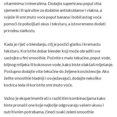
vitaminima i mineralima. Dodajte superhranu poput
chia
sjemenki
ili spiruline za dodatne antioksidanse i
vlakna
, a
svježe ili smrznuto
voće
poput
banana
i bobičastog voća
pomoći će poboljšati okus i teksturu, a istovremeno dodati
prirodnu slatkoću.
Kada je riječ o blendanju, cilj je postići glatku i kremastu
teksturu. Koristite dobar blender koji može obraditi sve
sastojke u fini smoothie. Počnite s malo tekućine, poput vode,
biljnog mlijeka ili kokosove vode, kako biste olakšali miješanje.
Postupno dodajte više tekućine do željene konzistencije. Ako
želite smoothie hladniji i osvježavajući, dodajte nekoliko
kockica leda ili koristite smrznuto voće.
Važno je eksperimentirati s različitim kombinacijama kako
biste pronašli one koje najbolje odgovaraju vašem ukusu i
nutritivnim potrebama, čineći svaki zeleni smoothie