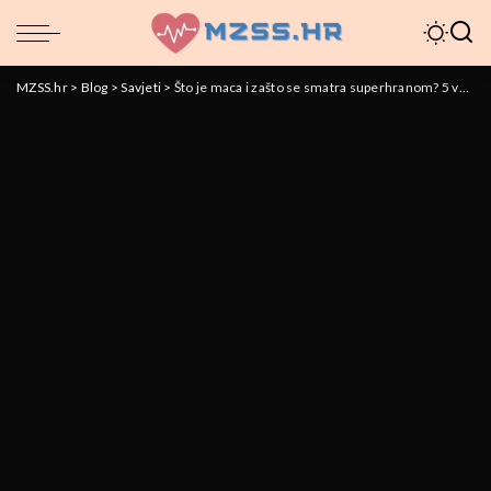
MZSS.hr
>
Blog
>
Savjeti
>
Što je maca i zašto se smatra superhranom? 5 važnih odgovora