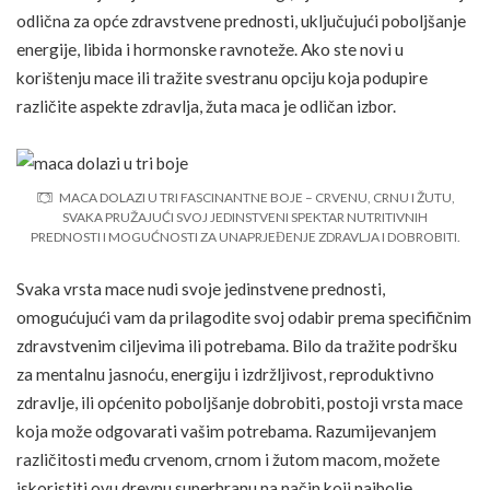
odlična za opće zdravstvene prednosti, uključujući poboljšanje
energije, libida i hormonske ravnoteže. Ako ste novi u
korištenju mace ili tražite svestranu opciju koja podupire
različite aspekte zdravlja, žuta maca je odličan izbor.
MACA DOLAZI U TRI FASCINANTNE BOJE – CRVENU, CRNU I ŽUTU,
SVAKA PRUŽAJUĆI SVOJ JEDINSTVENI SPEKTAR NUTRITIVNIH
PREDNOSTI I MOGUĆNOSTI ZA UNAPRJEĐENJE ZDRAVLJA I DOBROBITI.
Svaka vrsta mace nudi svoje jedinstvene prednosti,
omogućujući vam da prilagodite svoj odabir prema specifičnim
zdravstvenim ciljevima ili potrebama. Bilo da tražite podršku
za mentalnu jasnoću, energiju i izdržljivost, reproduktivno
zdravlje, ili općenito poboljšanje dobrobiti, postoji vrsta mace
koja može odgovarati vašim potrebama. Razumijevanjem
različitosti među crvenom, crnom i žutom macom, možete
iskoristiti ovu drevnu superhranu na način koji najbolje