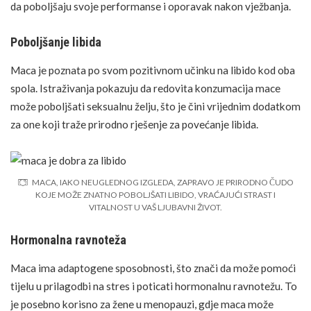
da poboljšaju svoje performanse i oporavak nakon vježbanja.
Poboljšanje libida
Maca je poznata po svom pozitivnom učinku na libido kod oba
spola. Istraživanja pokazuju da redovita konzumacija mace
može poboljšati seksualnu želju, što je čini vrijednim dodatkom
za one koji traže prirodno rješenje za povećanje libida.
MACA, IAKO NEUGLEDNOG IZGLEDA, ZAPRAVO JE PRIRODNO ČUDO
KOJE MOŽE ZNATNO POBOLJŠATI LIBIDO, VRAĆAJUĆI STRAST I
VITALNOST U VAŠ LJUBAVNI ŽIVOT.
Hormonalna ravnoteža
Maca ima adaptogene sposobnosti, što znači da može pomoći
tijelu u prilagodbi na stres i poticati
hormonalnu ravnotežu
. To
je posebno korisno za žene u menopauzi, gdje maca može