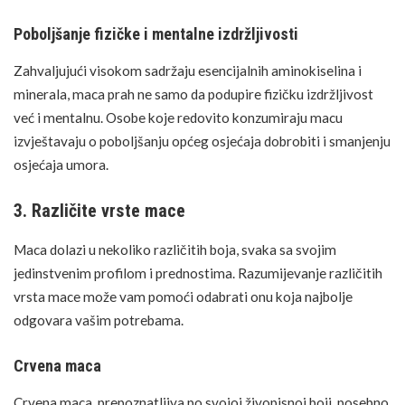
Poboljšanje fizičke i mentalne izdržljivosti
Zahvaljujući visokom sadržaju esencijalnih aminokiselina i
minerala, maca prah ne samo da podupire fizičku izdržljivost
već i mentalnu. Osobe koje redovito konzumiraju macu
izvještavaju o poboljšanju općeg osjećaja dobrobiti i smanjenju
osjećaja umora.
3. Različite vrste mace
Maca dolazi u nekoliko različitih boja, svaka sa svojim
jedinstvenim profilom i prednostima. Razumijevanje različitih
vrsta mace može vam pomoći odabrati onu koja najbolje
odgovara vašim potrebama.
Crvena maca
Crvena maca, prepoznatljiva po svojoj živopisnoj boji, posebno