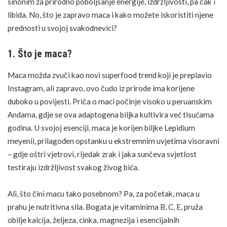
sinonim za prirodno poboljšanje energije, izdržljivosti, pa čak i
libida. No, što je zapravo maca i kako možete iskoristiti njene
prednosti u svojoj svakodnevici?
1. Što je maca?
Maca možda zvuči kao novi superfood trend koji je preplavio
Instagram, ali zapravo, ovo čudo iz prirode ima korijene
duboko u povijesti. Priča o maci počinje visoko u peruanskim
Andama, gdje se ova
adaptogena biljka
kultivira već tisućama
godina. U svojoj esenciji, maca je korijen biljke Lepidium
meyenii, prilagođen opstanku u ekstremnim uvjetima visoravni
– gdje oštri vjetrovi, rijedak zrak i jaka sunčeva svjetlost
testiraju izdržljivost svakog živog bića.
Ali, što čini macu tako posebnom? Pa, za početak, maca u
prahu je nutritivna sila. Bogata je
vitaminima B
, C, E, pruža
obilje kalcija, željeza, cinka, magnezija i esencijalnih