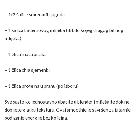
– 1/2 šalice smrznutih jagoda
– 1 šalica bademovog mlijeka (ili bilo kojeg drugog biljnog
mlijeka)
– 1 žlica maca praha
– 1 žlica
chia
sjemenki
– 1 žlica proteina u prahu (po izboru)
Sve sastojke jednostavno ubacite u blender i miješajte dok ne
dobijete glatku teksturu. Ovaj smoothie je savršen za jutarnje
podizanje energije bez kofeina.
Zobena kaša s macom u prahu