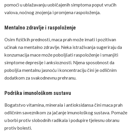
pomoći u ublažavanju uobičajenih simptoma poput vrućih
valova,
noćnog znojenja
i promjena raspoloženja.
Mentalno zdravlje i raspoloženje
Osim fizičkih prednosti, maca prah može imati i pozitivan
učinak na
mentalno zdravlje
. Neka istraživanja sugeriraju da
konzumacija mace može poboljšati raspoloženje i smanjiti
simptome depresije i anksioznosti. Njena sposobnost da
poboljša mentalnu jasnoću i koncentraciju čini je odličnim
dodatkom za svakodnevnu prehranu.
Podrška imunološkom sustavu
Bogatstvo vitamina, minerala i antioksidansa čini maca prah
odličnim saveznikom za jačanje imunološkog sustava. Pomaže
u borbi protiv slobodnih radikala i podupire tjelesnu obranu
protiv bolesti.