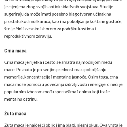
je cijenjena zbog svojih antioksidativnih svojstava. Studije
sugeriraju da može imati posebno blagotvoran učinak na
prostatu kod muškaraca, kao i na poboljšanje koštane gustoće,
što je čini izvrsnim izborom za podršku kostima i
reproduktivnom zdravlju.
Crna maca
Crna maca je rijetka i često se smatra najmoćnijom među
mace. Poznata je po svojim prednostima u poboljšanju
memorije, koncentracije i mentalne jasnoće. Osim toga, crna
maca može pomoći u povećanju izdržljivosti i energije, čineći je
popularnim izborom među sportašima i onima koji traže
mentalnu oštrinu.
Žuta maca
Žuta maca je najčešći oblik i ima blagi, nježni okus. Ova vrsta je