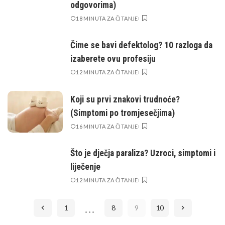
odgovorima)
18 MINUTA ZA ČITANJE
Čime se bavi defektolog? 10 razloga da
izaberete ovu profesiju
12 MINUTA ZA ČITANJE
Koji su prvi znakovi trudnoće?
(Simptomi po tromjesečjima)
16 MINUTA ZA ČITANJE
Što je dječja paraliza? Uzroci, simptomi i
liječenje
12 MINUTA ZA ČITANJE
…
1
8
9
10