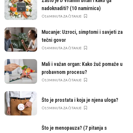
Zašto je D vitamin bitan i kako ga
nadoknaditi? (10 namirnica)
16 MINUTA ZA ČITANJE
Mucanje: Uzroci, simptomi i savjeti za
tečni govor
14 MINUTA ZA ČITANJE
Mali i važan organ: Kako žuč pomaže u
probavnom procesu?
13 MINUTA ZA ČITANJE
Što je prostata i koja je njena uloga?
15 MINUTA ZA ČITANJE
Što je menopauza? (7 pitanja s