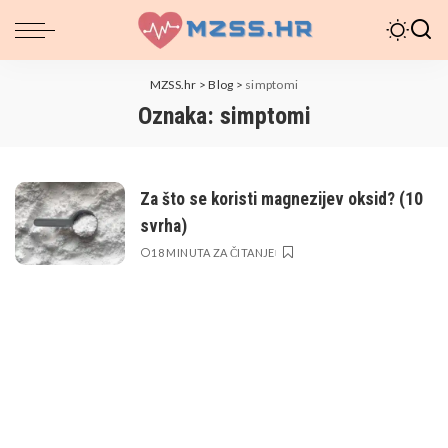
MZSS.hr
>
Blog
>
simptomi
Oznaka:
simptomi
Za što se koristi magnezijev oksid? (10
svrha)
18 MINUTA ZA ČITANJE