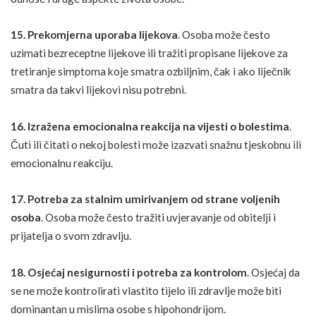
15. Prekomjerna uporaba lijekova
. Osoba može često
uzimati bezreceptne lijekove ili tražiti propisane lijekove za
tretiranje simptoma koje smatra ozbiljnim, čak i ako liječnik
smatra da takvi lijekovi nisu potrebni.
16. Izražena emocionalna reakcija na vijesti o bolestima
.
Čuti ili čitati o nekoj bolesti može izazvati snažnu tjeskobnu ili
emocionalnu reakciju.
17. Potreba za stalnim umirivanjem od strane voljenih
osoba
. Osoba može često tražiti uvjeravanje od obitelji i
prijatelja o svom zdravlju.
18. Osjećaj nesigurnosti i potreba za kontrolom
. Osjećaj da
se ne može kontrolirati vlastito tijelo ili zdravlje može biti
dominantan u mislima osobe s hipohondrijom.