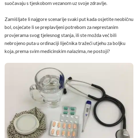
suočavaju s tjeskobom vezanom uz svoje zdravlje.
Zamišljate li najgore scenarije svaki put kada osjetite neobičnu
bol, osjećate li se preplavljeni potrebom za neprestanim
provjerama svog tjelesnog stanja, ili ste možda već bili
nebrojeno puta u ordinaciji liječnika tražeći utjehu za boljku
koja, prema svim medicinskim nalazima, ne postoji?