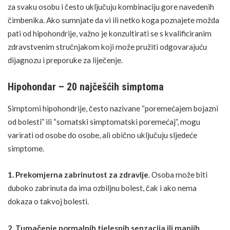
za svaku osobu i često uključuju kombinaciju gore navedenih
čimbenika. Ako sumnjate da vi ili netko koga poznajete možda
pati od hipohondrije, važno je konzultirati se s kvalificiranim
zdravstvenim stručnjakom koji može pružiti odgovarajuću
dijagnozu i preporuke za
liječenje
.
Hipohondar – 20 najčešćih simptoma
Simptomi hipohondrije, često nazivane “poremećajem bojazni
od bolesti” ili “somatski simptomatski poremećaj”, mogu
varirati od osobe do osobe, ali obično uključuju sljedeće
simptome.
1. Prekomjerna zabrinutost za zdravlje
. Osoba može biti
duboko zabrinuta da ima ozbiljnu bolest, čak i ako nema
dokaza o takvoj bolesti.
2. Tumačenje normalnih tjelesnih senzacija ili manjih