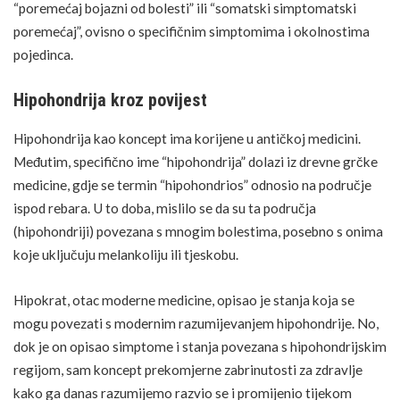
“poremećaj bojazni od bolesti” ili “somatski simptomatski
poremećaj”, ovisno o specifičnim simptomima i okolnostima
pojedinca.
Hipohondrija kroz povijest
Hipohondrija kao koncept ima korijene u antičkoj medicini.
Međutim, specifično ime “hipohondrija” dolazi iz drevne grčke
medicine, gdje se termin “hipohondrios” odnosio na područje
ispod rebara. U to doba, mislilo se da su ta područja
(hipohondriji) povezana s mnogim bolestima, posebno s onima
koje uključuju melankoliju ili tjeskobu.
Hipokrat, otac moderne medicine, opisao je stanja koja se
mogu povezati s modernim razumijevanjem hipohondrije. No,
dok je on opisao simptome i stanja povezana s hipohondrijskim
regijom, sam koncept prekomjerne zabrinutosti za zdravlje
kako ga danas razumijemo razvio se i promijenio tijekom