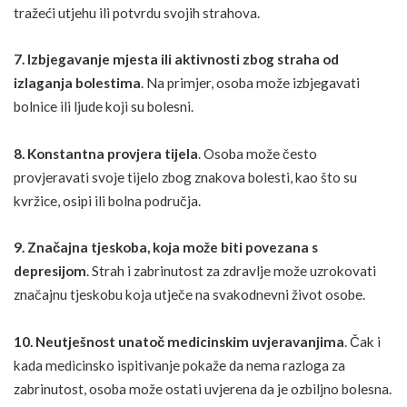
tražeći utjehu ili potvrdu svojih strahova.
7. Izbjegavanje mjesta ili aktivnosti zbog straha od
izlaganja bolestima
. Na primjer, osoba može izbjegavati
bolnice ili ljude koji su bolesni.
8. Konstantna provjera tijela
. Osoba može često
provjeravati svoje tijelo zbog znakova bolesti, kao što su
kvržice, osipi ili bolna područja.
9. Značajna tjeskoba, koja može biti povezana s
depresijom
. Strah i zabrinutost za zdravlje može uzrokovati
značajnu tjeskobu koja utječe na svakodnevni život osobe.
10. Neutješnost unatoč medicinskim uvjeravanjima
. Čak i
kada medicinsko ispitivanje pokaže da nema razloga za
zabrinutost, osoba može ostati uvjerena da je ozbiljno bolesna.