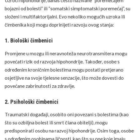
Uzroci hipohondrije, danas često nazivane “poremećajem
bojazni od bolesti” ili “somatski simptomatski poremećaj”, su
složeni i multifaktorijalni. Evo nekoliko mogućih uzroka ili
čimbenika koji mogu doprinijeti razvoju ovog stanja:
1. Biološki čimbenici
Promjene u mozgu ili neravnoteža neurotransmitera mogu
povećati rizik od razvoja hipohondrije. Također, osobe s
određenim kroničnim bolestima mogu postati pretjerano
osjetljive na svoje tjelesne senzacije, što može dovesti do
povećane zabrinutosti za zdravlje.
2. Psihološki čimbenici
Traumatski događaji, osobito oni povezani s bolestima (kao
što su ozbiljna bolest ili smrt člana obitelji), mogu
predisponirati osobu na razvoj hipohondrije. Osim toga, osobe
s određenim osobinama ličnosti, kao što su one koje imaju