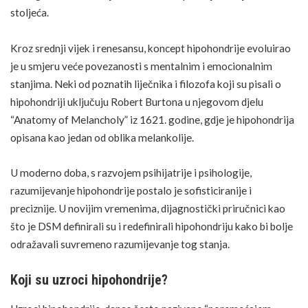
stoljeća.
Kroz srednji vijek i renesansu, koncept hipohondrije evoluirao
je u smjeru veće povezanosti s mentalnim i emocionalnim
stanjima. Neki od poznatih liječnika i filozofa koji su pisali o
hipohondriji uključuju Robert Burtona u njegovom djelu
“Anatomy of Melancholy” iz 1621. godine, gdje je hipohondrija
opisana kao jedan od oblika melankolije.
U moderno doba, s razvojem psihijatrije i psihologije,
razumijevanje hipohondrije postalo je sofisticiranije i
preciznije. U novijim vremenima, dijagnostički priručnici kao
što je DSM definirali su i redefinirali hipohondriju kako bi bolje
odražavali suvremeno razumijevanje tog stanja.
Koji su uzroci hipohondrije?