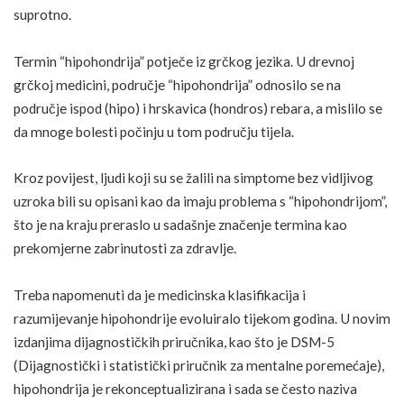
suprotno.
Termin “hipohondrija” potječe iz grčkog jezika. U drevnoj
grčkoj medicini, područje “hipohondrija” odnosilo se na
područje ispod (hipo) i hrskavica (hondros) rebara, a mislilo se
da mnoge bolesti počinju u tom području tijela.
Kroz povijest, ljudi koji su se žalili na simptome bez vidljivog
uzroka bili su opisani kao da imaju problema s “hipohondrijom”,
što je na kraju preraslo u sadašnje značenje termina kao
prekomjerne zabrinutosti za zdravlje.
Treba napomenuti da je medicinska klasifikacija i
razumijevanje hipohondrije evoluiralo tijekom godina. U novim
izdanjima dijagnostičkih priručnika, kao što je
DSM-5
(Dijagnostički i statistički priručnik za mentalne poremećaje),
hipohondrija je rekonceptualizirana i sada se često naziva