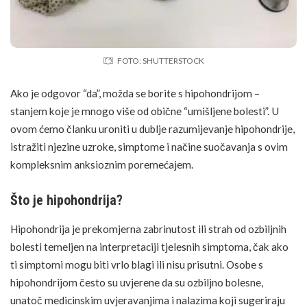
FOTO: SHUTTERSTOCK
Ako je odgovor “da”, možda se borite s hipohondrijom –
stanjem koje je mnogo više od obične “umišljene bolesti”. U
ovom ćemo članku uroniti u dublje razumijevanje hipohondrije,
istražiti njezine uzroke, simptome i načine suočavanja s ovim
kompleksnim anksioznim poremećajem.
Što je hipohondrija?
Hipohondrija je prekomjerna zabrinutost ili
strah
od ozbiljnih
bolesti temeljen na interpretaciji tjelesnih simptoma, čak ako
ti simptomi mogu biti vrlo blagi ili nisu prisutni. Osobe s
hipohondrijom često su uvjerene da su ozbiljno bolesne,
unatoč medicinskim uvjeravanjima i nalazima koji sugeriraju