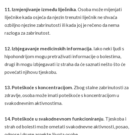
11. Izmjenjivanje između liječnika
. Osoba može mijenjati
liječnike kada osjeća da njezin trenutni liječnik ne shvaća
ozbiljno njezine zabrinutosti ili kada joj je rečeno da nema
razloga za zabrinutost.
12. Izbjegavanje medicinskih informacija
. Iako neki ljudi s
hipohondrijom mogu pretraživati informacije o bolestima,
drugi ih mogu izbjegavati iz straha da će saznati nešto što će
povećati njihovu tjeskobu.
13. Poteškoće s koncentracijom
. Zbog stalne zabrinutosti za
zdravlje, osoba može imati poteškoće s koncentracijom u
svakodnevnim aktivnostima.
14. Poteškoće u svakodnevnom funkcioniranju
. Tjeskoba i
strah od bolesti može ometati svakodnevne aktivnosti, posao,
odnose i druge aspekte života osobe.