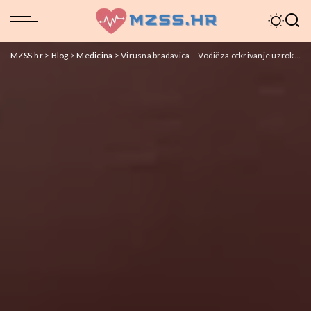
MZSS.hr
>
Blog
>
Medicina
>
Virusna bradavica – Vodič za otkrivanje uzroka i 11 vrsta liječenja