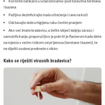
Koristite natikače u svlačionicama i pod tuševima teretana
i bazena
Pažljivo dezinficirajte mala oštećenja i rane na koži
Održavajte dobru higijenu ruku čestim pranjem
Ako već imate bradavicu, a želite izbjeći daljnju zarazu i
samoinficiranje, preporučljivo je pokriti je flasterom kada idete
na mjesta s većim rizikom od prijenosa (teretane i bazeni), te
ne dijeliti osobne predmete s nikim
Kako se riješiti virusnih bradavica?