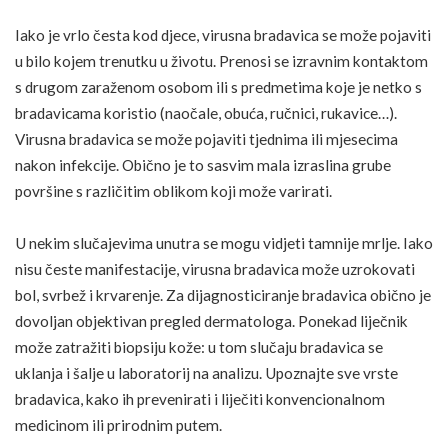
Iako je vrlo česta kod djece, virusna bradavica se može pojaviti
FOTO: SHUTTERSTOCK
u bilo kojem trenutku u životu. Prenosi se izravnim kontaktom
s drugom zaraženom osobom ili s predmetima koje je netko s
bradavicama koristio (naočale, obuća, ručnici, rukavice…).
Virusna bradavica se može pojaviti tjednima ili mjesecima
nakon infekcije. Obično je to sasvim mala izraslina grube
površine s različitim oblikom koji može varirati.
U nekim slučajevima unutra se mogu vidjeti tamnije mrlje. Iako
nisu česte manifestacije, virusna bradavica može uzrokovati
bol, svrbež i krvarenje. Za dijagnosticiranje bradavica obično je
dovoljan objektivan pregled dermatologa. Ponekad liječnik
može zatražiti biopsiju kože: u tom slučaju bradavica se
uklanja i šalje u laboratorij na analizu. Upoznajte sve vrste
bradavica, kako ih prevenirati i liječiti konvencionalnom
medicinom ili prirodnim putem.