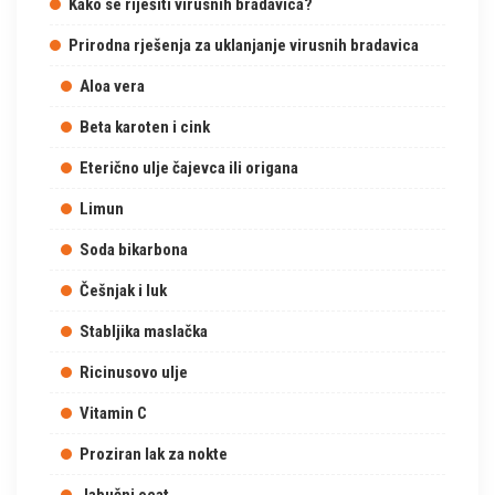
Kako se riješiti virusnih bradavica?
Prirodna rješenja za uklanjanje virusnih bradavica
Aloa vera
Beta karoten i cink
Eterično ulje čajevca ili origana
Limun
Soda bikarbona
Češnjak i luk
Stabljika maslačka
Ricinusovo ulje
Vitamin C
Proziran lak za nokte