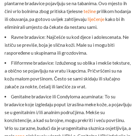
plantarne bradavice pojavljuju se na tabanima. Ovo mjesto ih
čini vrlo bolnima zbog pritiska tjelesne
težine
prilikom hodanja
ili obuvanja, pa gotovo uvijek zahtijevaju
liječenje
kako bi ih
eliminirali umjesto da čekate da nestanu sami.
Ravne bradavice: Najčešće su kod djece i adolescenata. Ne
ističu se previše, boja je slična koži. Male su i mogu biti
raspoređene u skupinama ili grozdovima.
Filiformne bradavice: Izduženog su oblika i mekše teksture,
a obično se pojavljuju na vratu i kapcima. Pričvršćeni su na
kožu malom površinom. Često se sami skidaju ili slučajno
zakače za nokte, češalj ili lančiće za vrat.
Genitalne bradavice ili Condyloma acuminata: To su
bradavice koje izgledaju poput izraslina meke kože, a pojavljuju
se u genitalnim i/ili analnim područjima. Mekše su
konzistencije, a kad su brojne, mogu prekriti i veću površinu.
Vrlo su zarazne, budući da je urogenitalna sluznica osjetljivija, a
male
rane
olakšavaju ulazak HPV-a. Genitalna HPV infekcija je