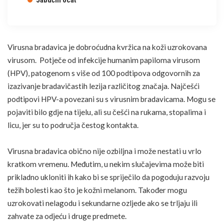
Jabučni ocat
Virusna bradavica je dobroćudna kvržica na koži uzrokovana
virusom. Potječe od infekcije humanim papiloma virusom
(HPV), patogenom s više od 100 podtipova odgovornih za
izazivanje bradavičastih lezija različitog značaja. Najčešći
podtipovi HPV-a povezani su s virusnim bradavicama. Mogu se
pojaviti bilo gdje na tijelu, ali su češći na rukama, stopalima i
licu, jer su to područja čestog kontakta.
Virusna bradavica obično nije ozbiljna i može nestati u vrlo
kratkom vremenu. Međutim, u nekim slučajevima može biti
prikladno ukloniti ih kako bi se spriječilo da pogoduju razvoju
težih bolesti kao što je kožni
melanom
. Također mogu
uzrokovati nelagodu i sekundarne ozljede ako se trljaju ili
zahvate za odjeću i druge predmete.