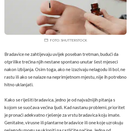
FOTO: SHUTTERSTOCK
Bradavice ne zahtijevaju uvijek poseban tretman, budući da
otprilike trećina njih nestane spontano unutar šest mjeseci
nakon izbijanja. Osim toga, ako ne izazivaju nelagodu ili bol, ne
rastu ili ako se nalaze na neprimjetnom mjestu, nije ih potrebno
hitno uklanjati.
Kako se riješiti bradavica, jedno je od najvažnijih pitanja s
kojom se suočava većina ljudi. Kad nastanu problemi, prioritet
je pronaći adekvatno rješenje za vrstu bradavica koju imate.
Genitalne, virusne ili plantarne bradavice ili one koje uzrokuju
nelagodu mogu se ukloniti na različite načine. Jedna od