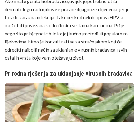
Ako imate genitalne bradavice, uvijek je potrebno otići
dermatologu radi njihove ispravne dijagnoze i liječenja, jer je
to vrlo zarazna infekcija. Također kod nekih tipova HPV-a
može biti povezana s određenim vrstama karcinoma. Prije
nego što pribjegnete bilo kojoj kućnoj metodi ili popularnim
lijekovima, bitno je konzultirati se sa stručnjakom koji će
odrediti najbolji način za uklanjanje virusnih bradavica i svih
ostalih vrsta koje vam otežavaju život.
Prirodna rješenja za uklanjanje virusnih bradavica