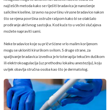
najčešćih metoda kako se riješiti bradavica je nanošenje
salicilne kiseline, izravno na površinu virusne bradavice nakon
što se njena površina ostruže rašpom kako bi se olakšalo
prodiranje aktivnog sastojka. Kod kuće to u većini slučajeva
možete napraviti sami.
Neke bradavice koje su pričvršćene vrlo malim korijenom
mogu se ukloniti kirurškom svilom. S druge strane, za
spaljivanje bradavica izvediva je krioterapija tekućim dušikom
ili elektrokoagulacija (uz prethodnu lokalnu anesteziju), koju
uvijek obavlja stručna osoba kao što je dermatolog.