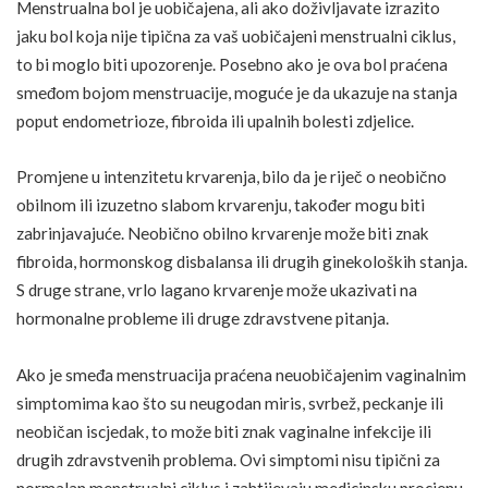
Menstrualna bol je uobičajena, ali ako doživljavate izrazito
jaku bol koja nije tipična za vaš uobičajeni menstrualni ciklus,
to bi moglo biti upozorenje. Posebno ako je ova bol praćena
smeđom bojom menstruacije, moguće je da ukazuje na stanja
poput endometrioze, fibroida ili upalnih bolesti zdjelice.
Promjene u intenzitetu krvarenja, bilo da je riječ o neobično
obilnom ili izuzetno slabom krvarenju, također mogu biti
zabrinjavajuće. Neobično obilno krvarenje može biti znak
fibroida, hormonskog disbalansa ili drugih ginekoloških stanja.
S druge strane, vrlo lagano krvarenje može ukazivati na
hormonalne probleme ili druge zdravstvene pitanja.
Ako je smeđa menstruacija praćena neuobičajenim vaginalnim
simptomima kao što su neugodan miris, svrbež, peckanje ili
neobičan iscjedak, to može biti znak vaginalne infekcije ili
drugih zdravstvenih problema. Ovi simptomi nisu tipični za
normalan menstrualni ciklus i zahtijevaju medicinsku procjenu.