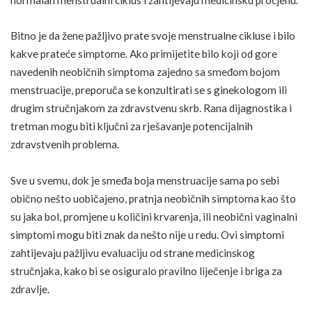
Bitno je da žene pažljivo prate svoje menstrualne cikluse i bilo
kakve prateće simptome. Ako primijetite bilo koji od gore
navedenih neobičnih simptoma zajedno sa smeđom bojom
menstruacije, preporuča se konzultirati se s ginekologom ili
drugim stručnjakom za zdravstvenu skrb.
Rana
dijagnostika i
tretman mogu biti ključni za rješavanje potencijalnih
zdravstvenih problema.
Sve u svemu, dok je smeđa boja menstruacije sama po sebi
obično nešto uobičajeno, pratnja neobičnih simptoma kao što
su jaka bol, promjene u količini krvarenja, ili neobični vaginalni
simptomi mogu biti znak da nešto nije u redu. Ovi simptomi
zahtijevaju pažljivu evaluaciju od strane medicinskog
stručnjaka, kako bi se osiguralo pravilno
liječenje
i briga za
zdravlje.