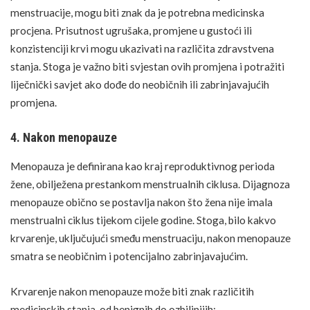
menstruacije, mogu biti znak da je potrebna medicinska
procjena. Prisutnost ugrušaka, promjene u gustoći ili
konzistenciji krvi mogu ukazivati na različita zdravstvena
stanja. Stoga je važno biti svjestan ovih promjena i potražiti
liječnički savjet ako dođe do neobičnih ili zabrinjavajućih
promjena.
4. Nakon menopauze
Menopauza
je definirana kao kraj reproduktivnog perioda
žene, obilježena prestankom menstrualnih ciklusa. Dijagnoza
menopauze obično se postavlja nakon što žena nije imala
menstrualni ciklus tijekom cijele godine. Stoga, bilo kakvo
krvarenje, uključujući smeđu menstruaciju, nakon menopauze
smatra se neobičnim i potencijalno zabrinjavajućim.
Krvarenje nakon menopauze može biti znak različitih
medicinskih stanja, od benignih do ozbiljnijih: