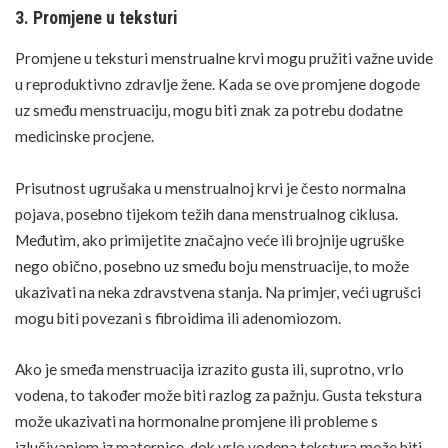
3. Promjene u teksturi
Promjene u teksturi menstrualne krvi mogu pružiti važne uvide
u reproduktivno zdravlje žene. Kada se ove promjene dogode
uz smeđu menstruaciju, mogu biti znak za potrebu dodatne
medicinske procjene.
Prisutnost ugrušaka u menstrualnoj krvi je često normalna
pojava, posebno tijekom težih dana menstrualnog ciklusa.
Međutim, ako primijetite značajno veće ili brojnije ugruške
nego obično, posebno uz smeđu boju menstruacije, to može
ukazivati na neka zdravstvena stanja. Na primjer, veći ugrušci
mogu biti povezani s fibroidima ili adenomiozom.
Ako je smeđa menstruacija izrazito gusta ili, suprotno, vrlo
vodena, to također može biti razlog za pažnju. Gusta tekstura
može ukazivati na hormonalne promjene ili probleme s
izlučivanjem iz maternice, dok vrlo vodena tekstura može biti