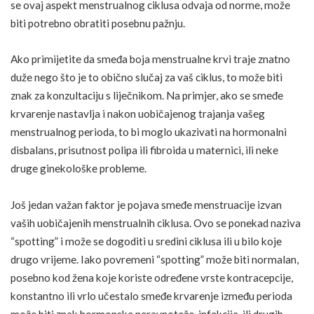
se ovaj aspekt menstrualnog ciklusa odvaja od norme, može
biti potrebno obratiti posebnu pažnju.
Ako primijetite da smeđa boja menstrualne krvi traje znatno
duže nego što je to obično slučaj za vaš ciklus, to može biti
znak za konzultaciju s liječnikom. Na primjer, ako se smeđe
krvarenje nastavlja i nakon uobičajenog trajanja vašeg
menstrualnog perioda, to bi moglo ukazivati na
hormonalni
disbalans
, prisutnost polipa ili fibroida u maternici, ili neke
druge ginekološke probleme.
Još jedan važan faktor je pojava smeđe menstruacije izvan
vaših uobičajenih menstrualnih ciklusa. Ovo se ponekad naziva
“spotting” i može se dogoditi u sredini ciklusa ili u bilo koje
drugo vrijeme. Iako povremeni “spotting” može biti normalan,
posebno kod žena koje koriste određene vrste kontracepcije,
konstantno ili vrlo učestalo smeđe krvarenje između perioda
može biti znak hormonske neravnoteže, infekcija, ili drugih