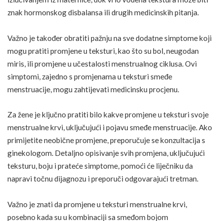
znak hormonskog disbalansa ili drugih medicinskih pitanja.
Važno je također obratiti pažnju na sve dodatne simptome koji
mogu pratiti promjene u teksturi, kao što su bol, neugodan
miris, ili promjene u učestalosti menstrualnog ciklusa. Ovi
simptomi, zajedno s promjenama u teksturi smeđe
menstruacije, mogu zahtijevati medicinsku procjenu.
Za žene je ključno pratiti bilo kakve promjene u teksturi svoje
menstrualne krvi, uključujući i pojavu smeđe menstruacije. Ako
primijetite neobične promjene, preporučuje se konzultacija s
ginekologom. Detaljno opisivanje svih promjena, uključujući
teksturu, boju i prateće simptome, pomoći će liječniku da
napravi točnu dijagnozu i preporuči odgovarajući tretman.
Važno je znati da promjene u teksturi menstrualne krvi,
posebno kada su u kombinaciji sa smeđom bojom