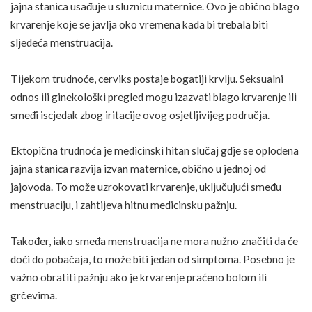
jajna stanica usađuje u sluznicu maternice. Ovo je obično blago
krvarenje koje se javlja oko vremena kada bi trebala biti
sljedeća menstruacija.
Tijekom trudnoće, cerviks postaje bogatiji krvlju. Seksualni
odnos ili ginekološki pregled mogu izazvati blago krvarenje ili
smeđi iscjedak zbog iritacije ovog osjetljivijeg područja.
Ektopična
trudnoća
je medicinski hitan slučaj gdje se oplođena
jajna stanica razvija izvan maternice, obično u jednoj od
jajovoda. To može uzrokovati krvarenje, uključujući smeđu
menstruaciju, i zahtijeva hitnu medicinsku pažnju.
Također, iako smeđa menstruacija ne mora nužno značiti da će
doći do
pobačaja
, to može biti jedan od simptoma. Posebno je
važno obratiti pažnju ako je krvarenje praćeno bolom ili
grčevima.