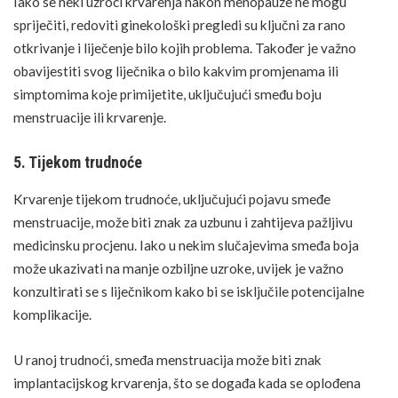
Iako se neki uzroci krvarenja nakon menopauze ne mogu
spriječiti, redoviti ginekološki pregledi su ključni za
rano
otkrivanje
i liječenje bilo kojih problema. Također je važno
obavijestiti svog liječnika o bilo kakvim promjenama ili
simptomima koje primijetite, uključujući smeđu boju
menstruacije ili krvarenje.
5. Tijekom trudnoće
Krvarenje
tijekom trudnoće
, uključujući pojavu smeđe
menstruacije, može biti znak za uzbunu i zahtijeva pažljivu
medicinsku procjenu. Iako u nekim slučajevima smeđa boja
može ukazivati na manje ozbiljne uzroke, uvijek je važno
konzultirati se s liječnikom kako bi se isključile potencijalne
komplikacije.
U ranoj trudnoći, smeđa menstruacija može biti znak
implantacijskog krvarenja, što se događa kada se oplođena