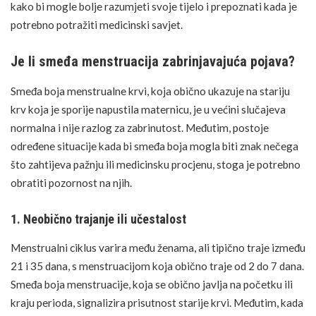
kako bi mogle bolje razumjeti svoje tijelo i prepoznati kada je
potrebno potražiti medicinski savjet.
Je li smeđa menstruacija zabrinjavajuća pojava?
Smeđa boja menstrualne krvi, koja obično ukazuje na stariju
krv koja je sporije napustila maternicu, je u većini slučajeva
normalna i nije razlog za zabrinutost. Međutim, postoje
određene situacije kada bi smeđa boja mogla biti znak nečega
što zahtijeva pažnju ili medicinsku procjenu, stoga je potrebno
obratiti pozornost na njih.
1. Neobično trajanje ili učestalost
Menstrualni ciklus varira među ženama, ali tipično traje između
21 i 35 dana, s menstruacijom koja obično traje od 2 do 7 dana.
Smeđa boja menstruacije, koja se obično javlja na početku ili
kraju perioda, signalizira prisutnost starije krvi. Međutim, kada