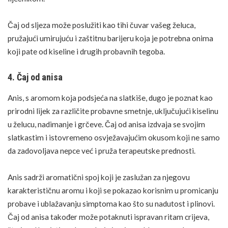
Čaj od sljeza može poslužiti kao tihi čuvar vašeg želuca,
pružajući umirujuću i zaštitnu barijeru koja je potrebna onima
koji pate od kiseline i drugih probavnih tegoba.
4. Čaj od anisa
Anis
, s aromom koja podsjeća na slatkiše, dugo je poznat kao
prirodni lijek
za različite probavne smetnje, uključujući kiselinu
u želucu, nadimanje i grčeve. Čaj od anisa izdvaja se svojim
slatkastim i istovremeno osvježavajućim okusom koji ne samo
da zadovoljava nepce već i pruža terapeutske prednosti.
Anis sadrži aromatični spoj koji je zaslužan za njegovu
karakterističnu aromu i koji se pokazao korisnim u promicanju
probave i ublažavanju simptoma kao što su nadutost i plinovi.
Čaj od anisa također može potaknuti ispravan ritam crijeva,