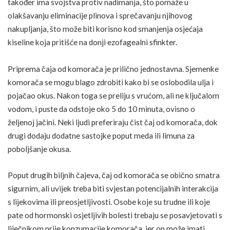
također ima svojstva protiv nadimanja, što pomaže u
olakšavanju eliminacije plinova i sprečavanju njihovog
nakupljanja, što može biti korisno kod smanjenja osjećaja
kiseline koja pritišće na donji ezofagealni sfinkter.
Priprema čaja od komorača je prilično jednostavna. Sjemenke
komorača se mogu blago zdrobiti kako bi se oslobodila ulja i
pojačao okus. Nakon toga se preliju s vrućom, ali ne ključalom
vodom, i puste da odstoje oko 5 do 10 minuta, ovisno o
željenoj jačini. Neki ljudi preferiraju čist čaj od komorača, dok
drugi dodaju dodatne sastojke poput meda ili limuna za
poboljšanje okusa.
Poput drugih biljnih čajeva, čaj od komorača se obično smatra
sigurnim, ali uvijek treba biti svjestan potencijalnih interakcija
s lijekovima ili preosjetljivosti. Osobe koje su trudne ili koje
pate od hormonski osjetljivih bolesti trebaju se posavjetovati s
liječnikom prije konzumacije komorača, jer on može imati