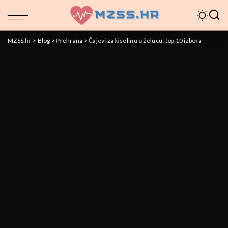
MZSS.hr
>
Blog
>
Prehrana
>
Čajevi za kiselinu u želucu: top 10 izbora