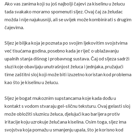
Ako vas zanima koji su još najbolji čajevi za kiselinu u želucu
tada svakako moramo spomenuti sljez. Ovaj
čaj za želudac
možda i nije najukusniji, ali se uvijek može kombinirati s drugim
čajevima.
Sljez je biljka koja je poznata po svojim ljekovitim svojstvima
već tisućama godina, posebno kada je riječ o ublažavanju
upalnih stanja dišnog i probavnog sustava. Čaj od sljeza sadrži
sluzi koje obavijaju unutrašnjost želuca i jednjaka, pružajući
time zaštitni sloj koji može biti izuzetno koristan kod problema
kao što je kiselinu u želucu.
Sljez je bogat mukoznim supstancama koje kada dođu u
kontakt s vodom stvaraju gel-sličnu teksturu. Ovaj gelasti sloj
može obložiti sluznicu želuca, djelujući kao barijera protiv
iritacije koju uzrokuje želučana kiselina. Osim toga, sljez ima
svojstva koja pomažu u smanjenju upala, što je korisno kod