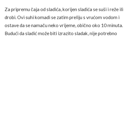
Za pripremu čaja od sladića, korijen sladića se suši i reže ili
drobi. Ovi suhi komadi se zatim preliju s vrućom vodom i
ostave da se namaču neko vrijeme, obično oko 10 minuta.
Budući da sladić može biti izrazito sladak, nije potrebno
dodavati zaslađivače. Međutim, valja biti oprezan s količinom
sladića koju konzumirate, jer pretjerani unos može dovesti do
neželjenih efekata, poput povišenog krvnog tlaka i zadržavanja
tekućine.
FOTO: UNSPLASH
Važno je napomenuti da dugotrajna ili prekomjerna upotreba
sladića može dovesti do nuspojava zbog glicirizina koji može
uzrokovati neravnotežu elektrolita i povišeni krvni tlak.
Također, ljudi koji uzimaju određene lijekove ili pate od bolesti
srca, bubrega ili jetre trebali bi izbjegavati sladić. Trudnice i