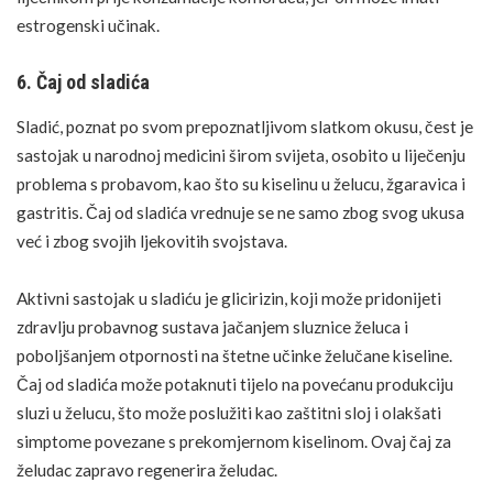
estrogenski učinak.
6. Čaj od sladića
Sladić, poznat po svom prepoznatljivom slatkom okusu, čest je
sastojak u narodnoj medicini širom svijeta, osobito u liječenju
problema s probavom, kao što su kiselinu u želucu, žgaravica i
gastritis. Čaj od sladića vrednuje se ne samo zbog svog ukusa
već i zbog svojih ljekovitih svojstava.
Aktivni sastojak u sladiću je glicirizin, koji može pridonijeti
zdravlju probavnog sustava jačanjem sluznice želuca i
poboljšanjem otpornosti na štetne učinke želučane kiseline.
Čaj od sladića može potaknuti tijelo na povećanu produkciju
sluzi u želucu, što može poslužiti kao zaštitni sloj i olakšati
simptome povezane s prekomjernom kiselinom. Ovaj čaj za
želudac zapravo regenerira želudac.