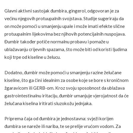
Glavni aktivni sastojak đumbira,
gingerol
, odgovoran je za
većinu njegovih protuupalnih svojstava. Studije sugeriraju da
on može pomoći u smanjenju upale i može imati efekte slične
protuupalnim lijekovima bez njihovih potencijalnih nuspojava.
Đumbir također potiče normalnu probavu i pomaže u
ublažavanju crijevnih spazama, što može biti od koristi ljudima
koji trpe od kiseline u želucu.
Dodatno, đumbir može pomoći u smanjenju razine želučane
kiseline, što ga čini idealnim za osobe koje se bore s kroničnom
žgaravicom ili GERB-om. Kroz svoju sposobnost da ublažava
gastrointestinalnu iritaciju, đumbir umanjuje vjerojatnost da će
želučana kiselina iritirati sluzokožu jednjaka.
Priprema čaja od đumbira je jednostavna: svježi korijen
đumbira se nareže ili nariba, te se prelije vrućom vodom. Za