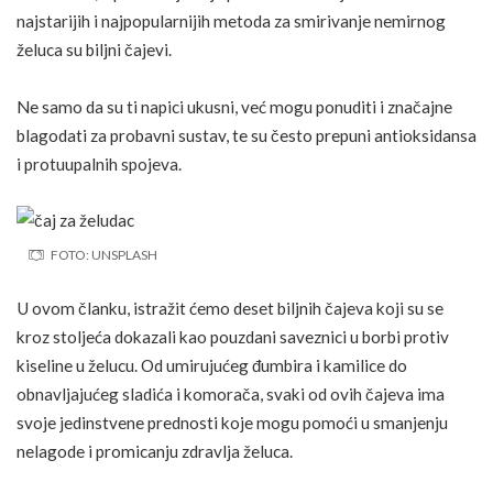
najstarijih i najpopularnijih metoda za smirivanje nemirnog
želuca su biljni čajevi.
Ne samo da su ti napici ukusni, već mogu ponuditi i značajne
blagodati za probavni sustav, te su često prepuni antioksidansa
i protuupalnih spojeva.
FOTO: UNSPLASH
U ovom članku, istražit ćemo deset biljnih čajeva koji su se
kroz stoljeća dokazali kao pouzdani saveznici u borbi protiv
kiseline u želucu. Od umirujućeg đumbira i kamilice do
obnavljajućeg sladića i komorača, svaki od ovih čajeva ima
svoje jedinstvene prednosti koje mogu pomoći u smanjenju
nelagode i promicanju zdravlja želuca.