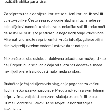
različitih oblika gastritisa.
Za pripremu čaja od sljeza, koriste se sušeni korijen, listovi ili
cvjetovi biljke. Često se preporučuje hladna infuzija, gdje se
biljni dijelovi namoče u hladnu vodu nekoliko sati ili preko noći
da se izvuku sluzi, što je efikasnije nego korištenje vruće vode.
Alternativno, može se pripremiti i vruća infuzija, gdje se biljni
dijelovi preliju vrelom vodom i ostave da se natapaju.
Nakon što se sluz oslobodi, dobivena tekućina se može piti kao
čaj. Preporučuje se pijenje čaja od sljeza bez dodataka, mada
neki ljudi preferiraju dodati malo meda za okus.
Budući da je čaj od sljeza vrlo blag, on je pogodan za većinu
ljudi i rijetko izaziva nuspojave. Međutim, kao i sa svim biljnim
pripravcima, valja biti oprezan u slučaju trudnoće ili ako se
uzimaju određeni lijekovi, te se savjetuje konzultacija s
liječnikom.