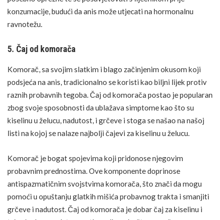
konzumacije, budući da anis može utjecati na hormonalnu
ravnotežu.
5. Čaj od komorača
Komorač
, sa svojim slatkim i blago začinjenim okusom koji
podsjeća na anis, tradicionalno se koristi kao
biljni lijek
protiv
raznih probavnih tegoba. Čaj od komorača postao je popularan
zbog svoje sposobnosti da ublažava simptome kao što su
kiselinu u želucu, nadutost, i grčeve i stoga se našao na našoj
listi na kojoj se nalaze najbolji čajevi za kiselinu u želucu.
Komorač je bogat spojevima koji pridonose njegovim
probavnim prednostima. Ove komponente doprinose
antispazmatičnim svojstvima komorača, što znači da mogu
pomoći u opuštanju glatkih mišića probavnog trakta i smanjiti
grčeve i nadutost. Čaj od komorača je dobar čaj za kiselinu i