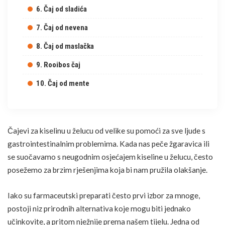
6. Čaj od sladića
7. Čaj od nevena
8. Čaj od maslačka
9. Rooibos čaj
10. Čaj od mente
Čajevi za kiselinu u želucu od velike su pomoći za sve ljude s
gastrointestinalnim problemima. Kada nas peče žgaravica ili
se suočavamo s neugodnim osjećajem kiseline u želucu, često
posežemo za brzim rješenjima koja bi nam pružila olakšanje.
Iako su farmaceutski preparati često prvi izbor za mnoge,
postoji niz prirodnih alternativa koje mogu biti jednako
učinkovite, a pritom nježnije prema našem tijelu. Jedna od