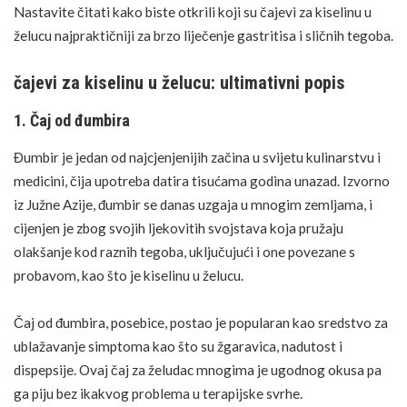
Nastavite čitati kako biste otkrili koji su čajevi za kiselinu u
želucu najpraktičniji za brzo
liječenje
gastritisa i sličnih tegoba.
čajevi za kiselinu u želucu: ultimativni popis
1. Čaj od đumbira
Đumbir je jedan od najcjenjenijih začina u svijetu kulinarstvu i
medicini, čija upotreba datira tisućama godina unazad. Izvorno
iz Južne Azije, đumbir se danas uzgaja u mnogim zemljama, i
cijenjen je zbog svojih ljekovitih svojstava koja pružaju
olakšanje kod raznih tegoba, uključujući i one povezane s
probavom, kao što je kiselinu u želucu.
Čaj od đumbira
, posebice, postao je popularan kao sredstvo za
ublažavanje simptoma kao što su žgaravica, nadutost i
dispepsije. Ovaj
čaj
za
želudac
mnogima je ugodnog okusa pa
ga piju bez ikakvog problema u terapijske svrhe.