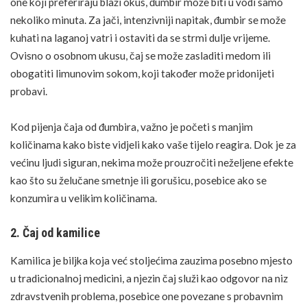
one koji preferiraju blaži okus, đumbir može biti u vodi samo
nekoliko minuta. Za jači, intenzivniji napitak, đumbir se može
kuhati na laganoj vatri i ostaviti da se strmi dulje vrijeme.
Ovisno o osobnom ukusu, čaj se može zasladiti medom ili
obogatiti limunovim sokom, koji također može pridonijeti
probavi.
Kod pijenja čaja od đumbira, važno je početi s manjim
količinama kako biste vidjeli kako vaše tijelo reagira. Dok je za
većinu ljudi siguran, nekima može prouzročiti neželjene efekte
kao što su želučane smetnje ili gorušicu, posebice ako se
konzumira u velikim količinama.
2. Čaj od kamilice
Kamilica je biljka koja već stoljećima zauzima posebno mjesto
u tradicionalnoj medicini, a njezin čaj služi kao odgovor na niz
zdravstvenih problema, posebice one povezane s probavnim