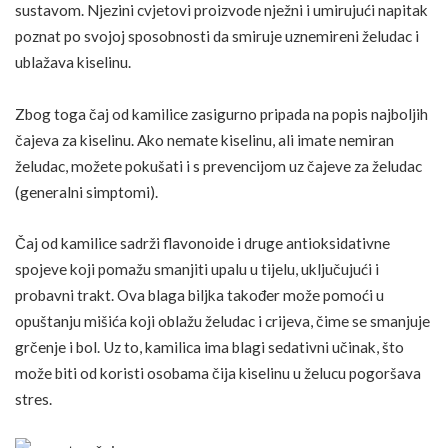
sustavom. Njezini cvjetovi proizvode nježni i umirujući napitak
poznat po svojoj sposobnosti da smiruje uznemireni želudac i
ublažava kiselinu.
Zbog toga čaj od kamilice zasigurno pripada na popis najboljih
čajeva za kiselinu. Ako nemate kiselinu, ali imate nemiran
želudac, možete pokušati i s prevencijom uz
čajeve za želudac
(generalni simptomi).
Čaj od kamilice sadrži flavonoide i druge antioksidativne
spojeve koji pomažu smanjiti upalu u tijelu, uključujući i
probavni trakt. Ova blaga biljka također može pomoći u
opuštanju mišića koji oblažu želudac i crijeva, čime se smanjuje
grčenje i bol. Uz to, kamilica ima blagi sedativni učinak, što
može biti od koristi osobama čija kiselinu u želucu pogoršava
stres
.