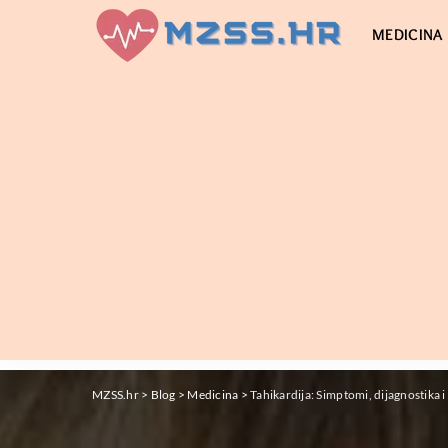
MEDICINA
MZSS.hr
>
Blog
>
Medicina
>
Tahikardija: Simptomi, dijagnostika i 