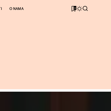
0
I
O NAMA