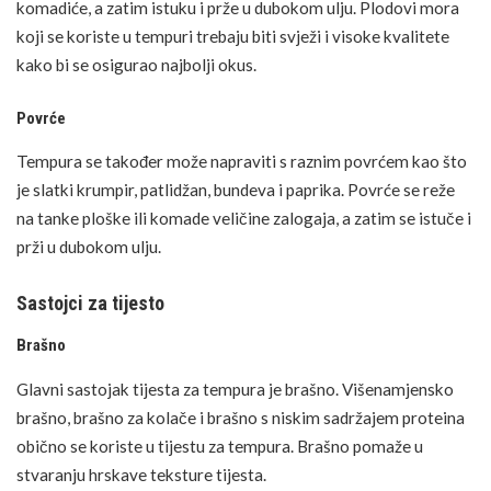
komadiće, a zatim istuku i prže u dubokom ulju. Plodovi mora
koji se koriste u tempuri trebaju biti svježi i visoke kvalitete
kako bi se osigurao najbolji okus.
Povrće
Tempura se također može napraviti s raznim povrćem kao što
je slatki krumpir, patlidžan, bundeva i paprika.
Povrće
se reže
na tanke ploške ili komade veličine zalogaja, a zatim se istuče i
prži u dubokom ulju.
Sastojci za tijesto
Brašno
Glavni sastojak tijesta za tempura je brašno. Višenamjensko
brašno, brašno za kolače i brašno s niskim sadržajem proteina
obično se koriste u tijestu za tempura. Brašno pomaže u
stvaranju hrskave teksture tijesta.