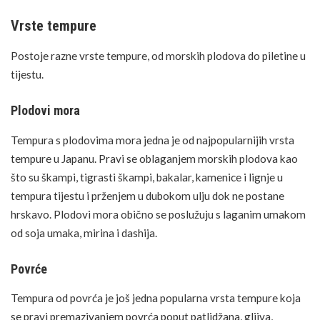
Vrste tempure
Postoje razne vrste tempure, od morskih plodova do piletine u
tijestu.
Plodovi mora
Tempura s plodovima mora jedna je od najpopularnijih vrsta
tempure u Japanu. Pravi se oblaganjem morskih plodova kao
što su škampi, tigrasti škampi, bakalar, kamenice i lignje u
tempura tijestu i prženjem u dubokom ulju dok ne postane
hrskavo. Plodovi mora obično se poslužuju s laganim umakom
od soja umaka, mirina i dashija.
Povrće
Tempura od povrća je još jedna popularna vrsta tempure koja
se pravi premazivanjem povrća poput patlidžana, gljiva,