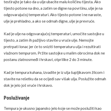
testirajte je tako da u ulje ubacite malu količinu tijesta. Ako
tijesto potone na dno, a zatim se digne na površinu, ulje je na
odgovarajućoj temperaturi. Ako tijesto potone i ne naraste,
ulje je prehladno, a ako se odmah digne, ulje je prevruće.
Kad je ulje na odgovarajućoj temperaturi, umočite sastojke u
tijesto, a zatim ih pažljivo stavite u vruće ulje. Nemojte
pretrpati lonac jer će to sniziti temperaturu ulja i rezultirati
vlažnom tempurom. Pržite sastojke u malim obrocima dok ne
postanu zlatnosmeđi i hrskavi, otprilike 2 do 3 minute.
Kad je tempura kuhana, izvadite je iz ulja šupljikavom žlicom i
stavite na rešetku da se ocijedi sav višak ulja. Poslužite odmah
dok je jelo još vruće i hrskavo.
Posluživanje
Tempura je ukusno japansko jelo koje se može poslužiti kao