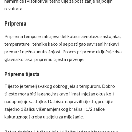
namirnice i visokokvalitetno ulje za postizanje najboljih
rezultata.
Priprema
Priprema tempure zahtijeva delikatnu ravnotežu sastojaka,
temperature i tehnike kako bi se postigao savršeni hrskavi
premaz i nježna unutrašnjost. Proces pripreme uključuje dva
glavna koraka: pripremu tijesta i prženje.
Priprema tijesta
Tijesto je temelj svakog dobrog jela s tempurom. Dobro
tijesto mora biti lagano, hrskavo i imati nježan okus koji
nadopunjuje sastojke. Da biste napravili tijesto, prosijte
zajedno 1 šalicu višenamjenskog brašna i 1/2 šalice
kukuruznog škroba u zdjelu za miješanje.
Zatim dodajte 1 tučeno jaje i 1 šalicu ledeno hladne vode u