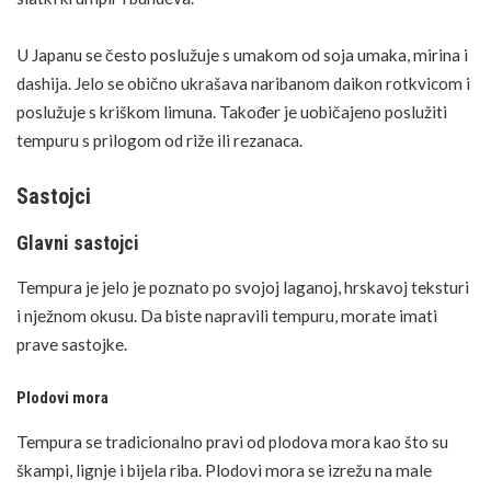
U Japanu se često poslužuje s umakom od soja umaka, mirina i
dashija. Jelo se obično ukrašava naribanom daikon rotkvicom i
poslužuje s kriškom limuna. Također je uobičajeno poslužiti
tempuru s prilogom od riže ili rezanaca.
Sastojci
Glavni sastojci
Tempura je jelo je poznato po svojoj laganoj, hrskavoj teksturi
i nježnom okusu. Da biste napravili tempuru, morate imati
prave sastojke.
Plodovi mora
Tempura se tradicionalno pravi od plodova mora kao što su
škampi, lignje i bijela riba. Plodovi mora se izrežu na male