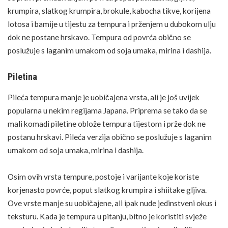
krumpira, slatkog krumpira, brokule, kabocha tikve, korijena
lotosa i bamije u tijestu za tempura i prženjem u dubokom ulju
dok ne postane hrskavo. Tempura od povrća obično se
poslužuje s laganim umakom od soja umaka, mirina i dashija.
Piletina
Pileća tempura manje je uobičajena vrsta, ali je još uvijek
popularna u nekim regijama Japana. Priprema se tako da se
mali komadi piletine oblože tempura tijestom i prže dok ne
postanu hrskavi. Pileća verzija obično se poslužuje s laganim
umakom od soja umaka, mirina i dashija.
Osim ovih vrsta tempure, postoje i varijante koje koriste
korjenasto povrće, poput slatkog krumpira i shiitake gljiva.
Ove vrste manje su uobičajene, ali ipak nude jedinstveni okus i
teksturu. Kada je tempura u pitanju, bitno je koristiti svježe