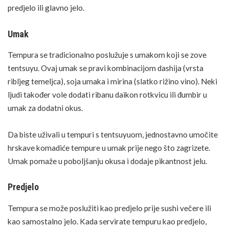
predjelo ili glavno jelo.
Umak
Tempura se tradicionalno poslužuje s umakom koji se zove
tentsuyu. Ovaj umak se pravi kombinacijom dashija (vrsta
ribljeg temeljca), soja umaka i mirina (slatko rižino vino). Neki
ljudi također vole dodati ribanu daikon rotkvicu ili đumbir u
umak za dodatni okus.
Da biste uživali u tempuri s tentsuyuom, jednostavno umočite
hrskave komadiće tempure u umak prije nego što zagrizete.
Umak pomaže u poboljšanju okusa i dodaje pikantnost jelu.
Predjelo
Tempura se može poslužiti kao predjelo prije sushi večere ili
kao samostalno jelo. Kada servirate tempuru kao predjelo,