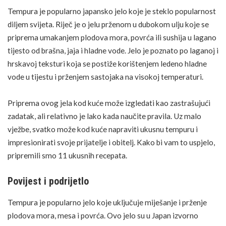
Tempura je popularno japansko jelo koje je steklo popularnost
diljem svijeta. Riječ je o jelu prženom u dubokom ulju koje se
priprema umakanjem plodova mora, povrća ili sushija u lagano
tijesto od brašna, jaja i hladne vode. Jelo je poznato po laganoj i
hrskavoj teksturi koja se postiže korištenjem ledeno hladne
vode u tijestu i prženjem sastojaka na visokoj temperaturi.
Priprema ovog jela kod kuće može izgledati kao zastrašujući
zadatak, ali relativno je lako kada naučite pravila. Uz malo
vježbe, svatko može kod kuće napraviti ukusnu tempuru i
impresionirati svoje prijatelje i obitelj. Kako bi vam to uspjelo,
pripremili smo 11 ukusnih recepata.
Povijest i podrijetlo
Tempura je popularno jelo koje uključuje miješanje i prženje
plodova mora, mesa i povrća. Ovo jelo su u Japan izvorno