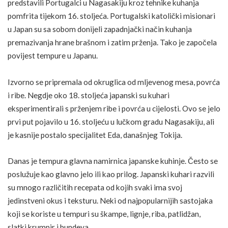
predstavili Portugalci u Nagasakiju kroz tehnike kuhanja
pomfrita tijekom 16. stoljeća. Portugalski katolički misionari
u Japan su sa sobom donijeli zapadnjački način kuhanja
premazivanja hrane brašnom i zatim prženja. Tako je započela
povijest tempure u Japanu.
Izvorno se pripremala od okruglica od mljevenog mesa, povrća
i
ribe
. Negdje oko 18. stoljeća japanski su kuhari
eksperimentirali s prženjem ribe i povrća u cijelosti. Ovo se jelo
prvi put pojavilo u 16. stoljeću u lučkom gradu Nagasakiju, ali
je kasnije postalo specijalitet Eda, današnjeg Tokija.
Danas je tempura glavna namirnica japanske kuhinje. Često se
poslužuje kao glavno jelo ili kao prilog. Japanski kuhari razvili
su mnogo različitih recepata od kojih svaki ima svoj
jedinstveni okus i teksturu. Neki od najpopularnijih sastojaka
koji se koriste u tempuri su škampe, lignje,
riba
,
patlidžan
,
slatki krumpir i
bundeva
.