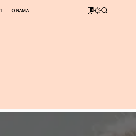
0
I
O NAMA