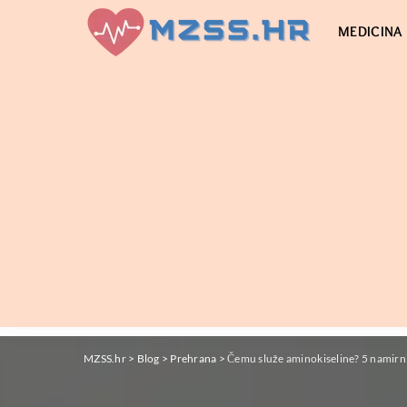
MEDICINA
MZSS.hr
>
Blog
>
Prehrana
>
Čemu služe aminokiseline? 5 namirni