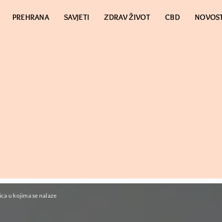
PREHRANA
SAVJETI
ZDRAV ŽIVOT
CBD
NOVOST
ca u kojima se nalaze