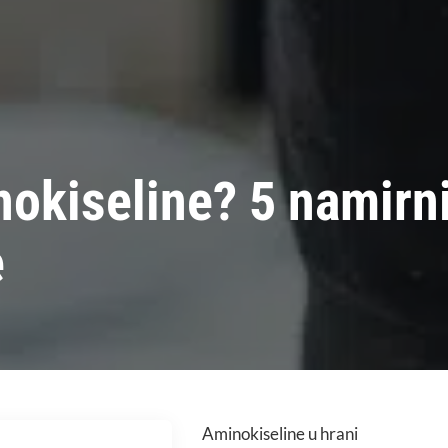
okiseline? 5 namirn
e
Aminokiseline u hrani