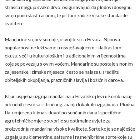
strašću njeguju svako drvo, osiguravajući da plodovi dosegnu
svoju punu slast i aromu, te pritom zadrže visoke standarde
kvalitete.
Mandarine su, bez sumnje, osvojile srca Hrvata. Njihova
popularnost ne leži samo u osvježavajućem i slatkastom
okusu, već i u kulturološkim i tradicionalnim vrijednostima
koje se povezuju s ovim voćem. Mandarine su postale sinonim
za jesenske i zimske mjeseca, često se nalaze u središtu
obiteljskih okupljanja, prazničnih slavlja i božićnih darova.
Ključ uspjeha uzgoja mandarina u Hrvatskoj leži u kombinaciji
prirodnih resursa i stručnog znanja lokalnih uzgajivača. Plodna
tla, umjerena klima s dovoljno sunčanih dana i specifične
agrotehničke mjere stvorile su optimalne uvjete za
proizvodnju mandarina visoke kvalitete. Sorte koje se najčešće
uzgajaju su klementine, satsume i razne hibridne sorte koje su