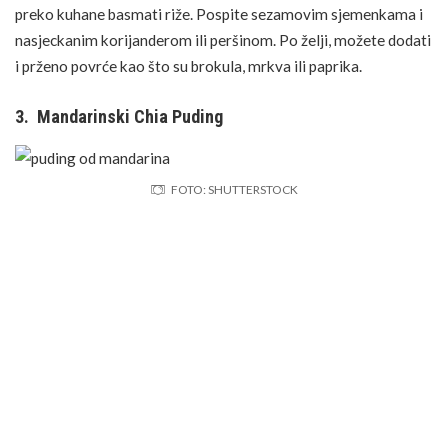
preko kuhane basmati riže. Pospite sezamovim sjemenkama i
nasjeckanim korijanderom ili peršinom. Po želji, možete dodati
i prženo
povrće
kao što su
brokula
,
mrkva
ili paprika.
3. Mandarinski Chia Puding
FOTO: SHUTTERSTOCK
Sastojci:
1/4 šalice
chia
sjemenki
1 šalica mlijeka (može biti i biljno mlijeko po izboru)
2 žlice meda ili drugog zaslađivača po izboru
Sok i kora od 2 mandarine
1/2 žličice ekstrakta vanilije