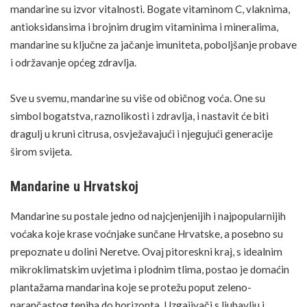
mandarine su izvor vitalnosti. Bogate vitaminom C, vlaknima,
antioksidansima i brojnim drugim vitaminima i mineralima,
mandarine su ključne za
jačanje imuniteta
, poboljšanje probave
i održavanje općeg zdravlja.
Sve u svemu, mandarine su više od običnog voća. One su
simbol bogatstva, raznolikosti i zdravlja, i nastavit će biti
dragulj u kruni citrusa, osvježavajući i njegujući generacije
širom svijeta.
Mandarine u Hrvatskoj
Mandarine su postale jedno od najcjenjenijih i najpopularnijih
voćaka koje krase voćnjake sunčane Hrvatske, a posebno su
prepoznate u dolini Neretve. Ovaj pitoreskni kraj, s idealnim
mikroklimatskim uvjetima i plodnim tlima, postao je domaćin
plantažama mandarina koje se protežu poput zeleno-
narančastog tepiha do horizonta. Uzgajivači s ljubavlju i