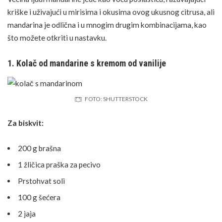
kriške i uživajući u mirisima i okusima ovog ukusnog citrusa, ali
mandarina je odlična i u mnogim drugim kombinacijama, kao
što možete otkriti u nastavku.
1. Kolač od mandarine s kremom od vanilije
FOTO: SHUTTERSTOCK
Za biskvit:
200 g brašna
1 žličica praška za pecivo
Prstohvat soli
100 g šećera
2 jaja