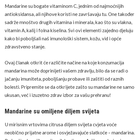
Mandarine su bogate vitaminom C, jednim od najmoćnijih
antioksidansa, ali njihove koristi ne završavaju tu. One također
sadrže mnoštvo drugih vitamina i minerala, kao što su
vlakna
,
vitamin A
, kalij i folna kiselina. Svi ovi elementi zajedno djeluju
kako bi poboljšali naš imunološki sistem, kožu, vid i opće
zdravstveno stanje.
Ovaj članak otkrit će različite načine na koje konzumacija
mandarina može doprinijeti vašem zdravlju, bilo da se radi o
jačanju imuniteta, poboljšanju probave ili zaštiti od raznih
bolesti. Pripremite se da otkrijete zašto su mandarine ne samo
ukusan, već i izuzetno zdrav izbor za vašu prehranu!
Mandarine su omiljene diljem svijeta
U mirisnim vrtovima citrusa diljem svijeta cvjeta
voće
neobično prijatne arome i osvježavajuće slatkoće – mandarina.