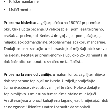
Kriške mandarine
Listići mente
Priprema biskvita:
zagrijte pećnicu na 180°C i pripremite
okrugli kalup za pečenje. U velikoj zdjeli, pomiješajte brašno,
prašak za pecivo, sol i šećer. U drugoj zdjeli, pomiješajte jaja,
mlijeko, sok od mandarine, otopljeni maslac i koru mandarine.
Dodajte mokre sastojke u suhe sastojke i miješajte dok se sve
ne sjedini. Pecite u pripremljenom kalupu oko 25-30 minuta, ili
dok čačkalica umetnuta u sredinu ne izađe čista.
Priprema kreme od vanilije:
u malom loncu, zagrijte mlijeko
dok ne postane toplo, ali ne i vrelo. U zdjeli, pomiješajte
žumanjke, šećer, ekstrakt vanilije i brašno. Polako dodajte
toplo mlijeko u smjesu sa žumanjcima, stalno miješajući.
Vratite smjesu u lonac i kuhajte na laganoj vatri, miješajući, dok
se ne zgusne. Uklonite s vatre i ostavite da se ohladi.