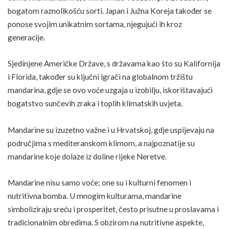
bogatom raznolikošću sorti. Japan i Južna Koreja također se
ponose svojim unikatnim sortama, njegujući ih kroz
generacije.
Sjedinjene Američke Države, s državama kao što su Kalifornija
i Florida, također su ključni igrači na globalnom tržištu
mandarina, gdje se ovo voće uzgaja u izobilju, iskorištavajući
bogatstvo sunčevih zraka i toplih klimatskih uvjeta.
Mandarine su izuzetno važne i u Hrvatskoj, gdje uspijevaju na
područjima s mediteranskom klimom, a najpoznatije su
mandarine koje dolaze iz doline rijeke Neretve.
Mandarine nisu samo voće; one su i kulturni fenomen i
nutritivna bomba. U mnogim kulturama, mandarine
simboliziraju sreću i prosperitet, često prisutne u proslavama i
tradicionalnim obredima. S obzirom na nutritivne aspekte,