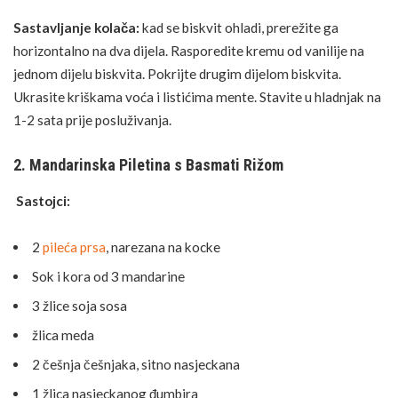
Sastavljanje kolača:
kad se biskvit ohladi, prerežite ga
horizontalno na dva dijela. Rasporedite kremu od vanilije na
jednom dijelu biskvita. Pokrijte drugim dijelom biskvita.
Ukrasite kriškama voća i listićima mente. Stavite u hladnjak na
1-2 sata prije posluživanja.
2. Mandarinska Piletina s Basmati Rižom
Sastojci:
2
pileća prsa
, narezana na kocke
Sok i kora od 3 mandarine
3 žlice soja sosa
žlica meda
2 češnja češnjaka, sitno nasjeckana
1 žlica nasjeckanog đumbira