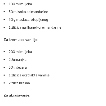
100 ml mlijeka
50 ml soka od mandarine
50 g maslaca, otopljenog
1 žličica naribane kore mandarine
Za kremu od vanilije:
200 ml mlijeka
2 žumanjka
50 g šećera
1 žličica ekstrakta vanilije
2 žlice brašna
Za ukrašavanje: