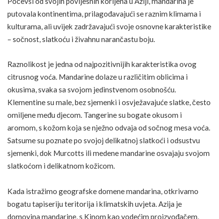
Počevši od svojih povijesnih korijena u Aziji, mandarina je
putovala kontinentima, prilagođavajući se raznim klimama i
kulturama, ali uvijek zadržavajući svoje osnovne karakteristike
– sočnost, slatkoću i živahnu narančastu boju.
Raznolikost je jedna od najpozitivnijih karakteristika ovog
citrusnog voća. Mandarine dolaze u različitim oblicima i
okusima, svaka sa svojom jedinstvenom osobnošću.
Klementine su male, bez sjemenki i osvježavajuće slatke, često
omiljene među djecom. Tangerine su bogate okusom i
aromom, s kožom koja se nježno odvaja od sočnog mesa voća.
Satsume
su poznate po svojoj delikatnoj slatkoći i odsustvu
sjemenki, dok Murcotts ili medene mandarine osvajaju svojom
slatkoćom i delikatnom kožicom.
Kada istražimo geografske domene mandarina, otkrivamo
bogatu tapiseriju teritorija i klimatskih uvjeta. Azija je
domovina mandarine, s Kinom kao vodećim proizvođačem,