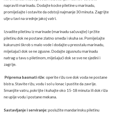
napravili marinadu. Dodajte kocke piletine u marinadu,
promiješajte i ostavite da odstoji najmanje 30 minuta. Zagrijte
ulje u tavi na srednje jakoj vatri.
Izvadite piletinu iz marinade (marinadu sačuvajte) i pržite
piletinu dok ne postane zlatno smeđa i skuha se. Pomiješajte
kukuruzni škrob s malo vode i dodajte u preostalu marinadu,
miješajući dok se ne zgusne. Dodajte zgusnutu marinadu
natrag u tavu s piletinom, miješajući dok se sve ne sjedini i
zagrije.
Priprema basmati riže
: operite rižu sve dok voda ne postane
bistra. Stavite rižu, vodu i sol u lonac i pustite da zavrije.
Smanjite vatru, pokrijte i kuhajte oko 15-18 minuta ili dok riža
ne upije vodu i postane mekana.
Sastavljanje i serviranje:
poslužite mandarinsku piletinu