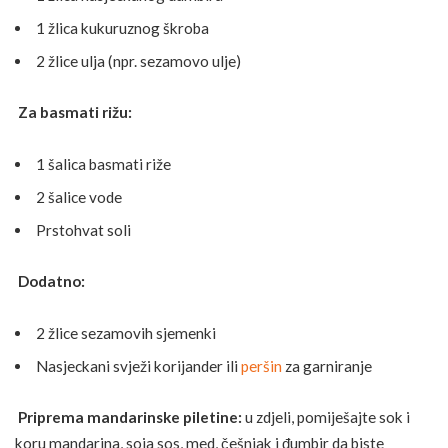
1 žlica kukuruznog škroba
2 žlice ulja (npr. sezamovo ulje)
Za basmati rižu:
1 šalica basmati riže
2 šalice vode
Prstohvat soli
Dodatno:
2 žlice sezamovih sjemenki
Nasjeckani svježi korijander ili
peršin
za garniranje
Priprema mandarinske piletine:
u zdjeli, pomiješajte sok i
koru mandarina, soja sos, med,
češnjak
i đumbir da biste