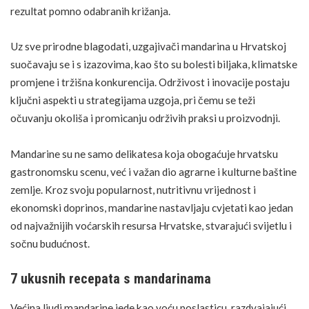
rezultat pomno odabranih križanja.
Uz sve prirodne blagodati, uzgajivači mandarina u Hrvatskoj
suočavaju se i s izazovima, kao što su bolesti biljaka, klimatske
promjene i tržišna konkurencija. Održivost i inovacije postaju
ključni aspekti u strategijama uzgoja, pri čemu se teži
očuvanju okoliša i promicanju održivih praksi u proizvodnji.
Mandarine su ne samo delikatesa koja obogaćuje hrvatsku
gastronomsku scenu, već i važan dio agrarne i kulturne baštine
zemlje. Kroz svoju popularnost, nutritivnu vrijednost i
ekonomski doprinos, mandarine nastavljaju cvjetati kao jedan
od najvažnijih voćarskih resursa Hrvatske, stvarajući svijetlu i
sočnu budućnost.
7 ukusnih recepata s mandarinama
Većina ljudi mandarine jede kao voću poslasticu, razdvajajući