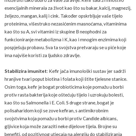
može biti tako dobro za vaše zdravlje. Kefir sadrži mnoštvo
esencijalnih minerala za život kao što su bakar, kalcij, magnezij,
željezo, mangan, kalij i
cink
. Također opskrbljuje vaše tijelo
proteinima, višestruko nezasićenim masnoćama, vitaminima
kao što su A, svi vitamini iz skupine B neophodni za
funkcioniranje metabolizma i K, kao i mnogim enzimima koji
pospješuju probavu. Sva ta svojstva pretvaraju se u piće koje
ima najviše koristi za ljudsko zdravlje.
Stabilizira imunitet
: Kefir jača imunološki sustav jer sadrži
hranjive tvari poput biotina i folata koji štite tjelesne stanice.
Osim toga, kefir je bogat probioticima koje pomažu u borbi
protiv rasta bakterija koje oštećuju tijelo i uzrokuju bolesti,
kao što su
Salmonella
i E. Coli. S druge strane, bogat je
polisaharidom koji se zove kefiran, s antimikrobnim
svojstvima koja pomažu u borbi protiv Candide albicans,
gljivice koja može zaraziti neke dijelove tijela. Brojne su
benefiti, od pozitivnog utjecaja na alergiju do stabiliziranja