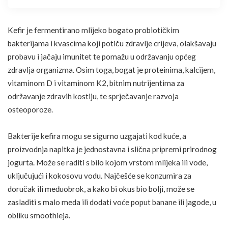
Kefir je fermentirano mlijeko bogato probiotičkim
bakterijama i kvascima koji potiču zdravlje crijeva, olakšavaju
probavu i jačaju
imunitet
te pomažu u održavanju općeg
zdravlja organizma. Osim toga, bogat je proteinima, kalcijem,
vitaminom D i vitaminom K2, bitnim
nutrijentima
za
održavanje zdravih kostiju, te sprječavanje razvoja
osteoporoze.
Bakterije kefira mogu se sigurno uzgajati kod kuće, a
proizvodnja napitka je jednostavna i slična pripremi prirodnog
jogurta. Može se raditi s bilo kojom vrstom mlijeka ili vode,
uključujući i kokosovu vodu. Najčešće se konzumira za
doručak ili međuobrok, a kako bi okus bio bolji, može se
zasladiti s malo meda ili dodati
voće
poput banane ili jagode, u
obliku smoothieja.