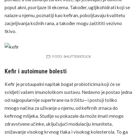
poput akni, psorijaze ili ekcema. Također,
ugljikohidrati
koji se
nalaze u njemu, poznatiji kao kefiran, poboljšavaju kvalitetu
zacjeljivanja kožnih
rana
, a također mogu zaštititi vezivno
tkivo.
FOTO: SHUTTERSTOCK
Kefir i autoimune bolesti
Kefir je protuupalni napitak bogat probioticima koji će se
svidjeti vašem imunološkom sustavu. Nedavno je postao jedna
od najpopularnije superhrane na tržištu—i postoji toliko
mnogo načina za uživanje u njemu, od kefirnih zrnaca do
kefirnog mlijeka. Studije su pokazale da može imati mnoge
zdravstvene učinke, uključujući modulaciju imuniteta,
snižavanje visokog krvnog tlaka i visokog kolesterola. To ga