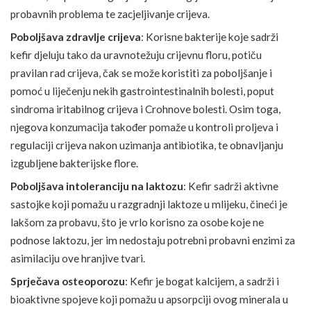
probavnih problema
te zacjeljivanje crijeva.
Poboljšava zdravlje crijeva
: Korisne bakterije koje sadrži
kefir djeluju tako da uravnotežuju crijevnu floru, potiču
pravilan rad crijeva, čak se može koristiti za poboljšanje i
pomoć u liječenju nekih gastrointestinalnih bolesti, poput
sindroma iritabilnog crijeva i Crohnove bolesti. Osim toga,
njegova konzumacija također pomaže u kontroli proljeva i
regulaciji crijeva nakon uzimanja antibiotika, te obnavljanju
izgubljene bakterijske flore.
Poboljšava intoleranciju na laktozu
: Kefir sadrži aktivne
sastojke koji pomažu u razgradnji laktoze u mlijeku, čineći je
lakšom za probavu, što je vrlo korisno za osobe koje ne
podnose laktozu, jer im nedostaju potrebni probavni enzimi za
asimilaciju ove hranjive tvari.
Sprječava osteoporozu
: Kefir je bogat kalcijem, a sadrži i
bioaktivne spojeve koji pomažu u apsorpciji ovog minerala u