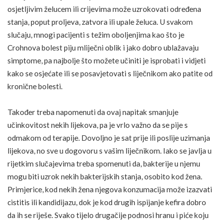
osjetljivim želucem ili crijevima može uzrokovati određena
stanja, poput proljeva, zatvora ili upale želuca. U svakom
slučaju, mnogi pacijenti s težim oboljenjima kao što je
Crohnova bolest
piju mliječni oblik i jako dobro ublažavaju
simptome, pa najbolje što možete učiniti je isprobati i vidjeti
kako se osjećate ili se posavjetovati s liječnikom ako patite od
kronične bolesti.
Također treba napomenuti da ovaj napitak smanjuje
učinkovitost nekih lijekova, pa je vrlo važno da se pije s
odmakom od terapije. Dovoljno je sat prije ili poslije uzimanja
lijekova, no sve u dogovoru s vašim liječnikom. Iako se javlja u
rijetkim slučajevima treba spomenuti da, bakterije u njemu
mogu biti uzrok nekih bakterijskih stanja, osobito kod žena.
Primjerice, kod nekih žena njegova konzumacija može izazvati
cistitis ili kandidijazu, dok je kod drugih ispijanje kefira dobro
da ih se riješe. Svako tijelo drugačije podnosi
hranu
i piće koju