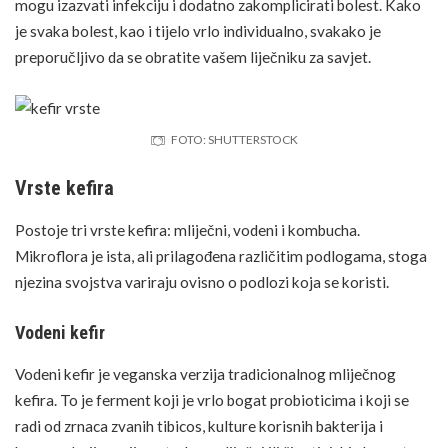
mogu izazvati infekciju i dodatno zakomplicirati bolest. Kako
je svaka bolest, kao i tijelo vrlo individualno, svakako je
preporučljivo da se obratite vašem liječniku za savjet.
FOTO: SHUTTERSTOCK
Vrste kefira
Postoje tri vrste kefira: mliječni, vodeni i kombucha.
Mikroflora je ista, ali prilagođena različitim podlogama, stoga
njezina svojstva variraju ovisno o podlozi koja se koristi.
Vodeni kefir
Vodeni kefir je veganska verzija tradicionalnog mliječnog
kefira. To je ferment koji je vrlo bogat probioticima i koji se
radi od zrnaca zvanih tibicos, kulture korisnih bakterija i