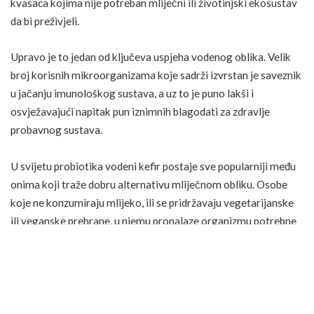
kvasaca kojima nije potreban mliječni ili životinjski ekosustav
da bi preživjeli.
Upravo je to jedan od ključeva uspjeha vodenog oblika. Velik
broj korisnih mikroorganizama koje sadrži izvrstan je saveznik
u jačanju imunološkog sustava, a uz to je puno lakši i
osvježavajući napitak pun iznimnih blagodati za zdravlje
probavnog sustava.
U svijetu probiotika vodeni kefir postaje sve popularniji među
onima koji traže dobru alternativu mliječnom obliku. Osobe
koje ne konzumiraju mlijeko, ili se pridržavaju vegetarijanske
ili veganske prehrane, u njemu pronalaze organizmu potrebne
probiotike, a da ne moraju dolaziti iz mliječnih proizvoda ili
drugih proizvoda spravljenih s čajem poput kombuche.
Kako napraviti vodeni kefir?