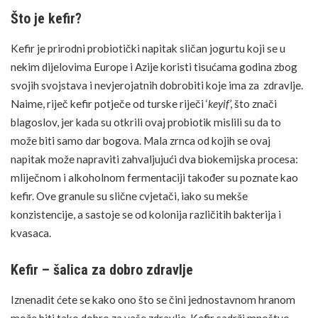
Što je kefir?
Kefir je prirodni probiotički napitak sličan jogurtu koji se u
nekim dijelovima Europe i Azije koristi tisućama godina zbog
svojih svojstava i nevjerojatnih dobrobiti koje ima za zdravlje.
Naime, riječ kefir potječe od turske riječi ‘
keyif
’, što znači
blagoslov, jer kada su otkrili ovaj probiotik mislili su da to
FOTO: SHUTTERSTOCK
može biti samo dar bogova. Mala zrnca od kojih se ovaj
napitak može napraviti zahvaljujući dva biokemijska procesa:
mliječnom i alkoholnom fermentaciji također su poznate kao
kefir. Ove granule su slične cvjetači, iako su mekše
konzistencije, a sastoje se od kolonija različitih bakterija i
kvasaca.
Kefir – šalica za dobro zdravlje
Iznenadit ćete se kako ono što se čini jednostavnom hranom