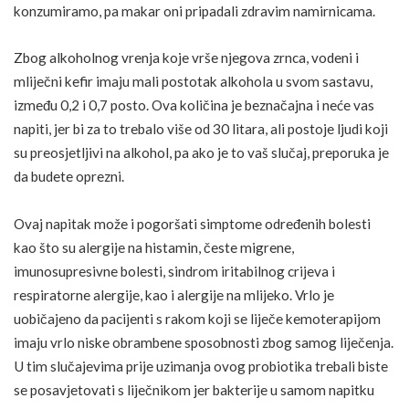
konzumiramo, pa makar oni pripadali zdravim namirnicama.
Zbog alkoholnog vrenja koje vrše njegova zrnca, vodeni i
mliječni kefir imaju mali postotak alkohola u svom sastavu,
između 0,2 i 0,7 posto. Ova količina je beznačajna i neće vas
napiti, jer bi za to trebalo više od 30 litara, ali postoje ljudi koji
su preosjetljivi na alkohol, pa ako je to vaš slučaj, preporuka je
da budete oprezni.
Ovaj napitak može i pogoršati simptome određenih bolesti
kao što su alergije na histamin, česte migrene,
imunosupresivne bolesti, sindrom iritabilnog crijeva i
respiratorne alergije, kao i alergije na mlijeko. Vrlo je
uobičajeno da pacijenti s rakom koji se liječe kemoterapijom
imaju vrlo niske obrambene sposobnosti zbog samog
liječenja
.
U tim slučajevima prije uzimanja ovog probiotika trebali biste
se posavjetovati s liječnikom jer bakterije u samom napitku