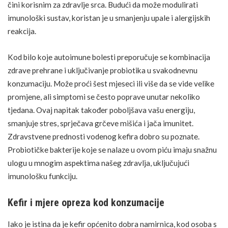
čini korisnim za
zdravlje srca
. Budući da može modulirati
imunološki sustav, koristan je u smanjenju upale i alergijskih
reakcija.
Kod bilo koje
autoimune bolesti
preporučuje se kombinacija
zdrave prehrane i uključivanje probiotika u svakodnevnu
konzumaciju. Može proći šest mjeseci ili više da se vide velike
promjene, ali simptomi se često poprave unutar nekoliko
tjedana. Ovaj napitak također poboljšava vašu energiju,
smanjuje
stres
, sprječava grčeve mišića i jača imunitet.
Zdravstvene prednosti vodenog kefira dobro su poznate.
Probiotičke bakterije koje se nalaze u ovom piću imaju snažnu
ulogu u mnogim aspektima našeg zdravlja, uključujući
imunološku funkciju.
Kefir i mjere opreza kod konzumacije
Iako je istina da je kefir općenito dobra namirnica, kod osoba s