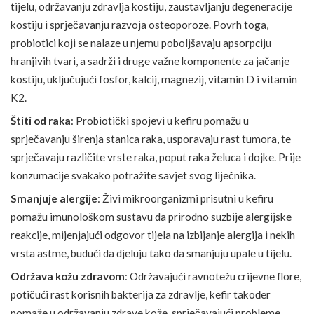
tijelu, održavanju zdravlja kostiju, zaustavljanju degeneracije
kostiju i sprječavanju razvoja osteoporoze. Povrh toga,
probiotici koji se nalaze u njemu poboljšavaju apsorpciju
hranjivih tvari, a sadrži i druge važne komponente za jačanje
kostiju, uključujući fosfor, kalcij, magnezij,
vitamin D
i vitamin
K2.
Štiti od raka
: Probiotički spojevi u kefiru pomažu u
sprječavanju širenja stanica raka, usporavaju rast tumora, te
sprječavaju različite vrste raka, poput raka želuca i dojke. Prije
konzumacije svakako potražite savjet svog liječnika.
Smanjuje alergije
: Živi mikroorganizmi prisutni u kefiru
pomažu imunološkom sustavu da prirodno suzbije
alergijske
reakcije
, mijenjajući odgovor tijela na izbijanje
alergija
i nekih
vrsta astme, budući da djeluju tako da smanjuju upale u tijelu.
Održava kožu zdravom
: Održavajući ravnotežu crijevne flore,
potičući rast korisnih bakterija za zdravlje, kefir također
pomaže u održavanju zdrave kože, sprječavajući probleme