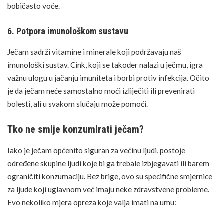
bobičasto voće
.
6. Potpora imunološkom sustavu
Ječam sadrži vitamine i minerale koji podržavaju naš
imunološki sustav. Cink, koji se također nalazi u ječmu, igra
važnu ulogu u jačanju imuniteta i borbi protiv infekcija. Očito
je da ječam neće samostalno moći izliječiti ili prevenirati
bolesti, ali u svakom slučaju može pomoći.
Tko ne smije konzumirati ječam?
Iako je ječam općenito siguran za većinu ljudi, postoje
određene skupine ljudi koje bi ga trebale izbjegavati ili barem
ograničiti konzumaciju. Bez brige, ovo su specifične smjernice
za ljude koji uglavnom već imaju neke zdravstvene probleme.
Evo nekoliko mjera opreza koje valja imati na umu: