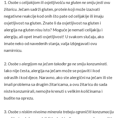
1.
Osobe s celijakijom ili osjetljivošću na gluten ne smiju jesti ovu
žitaricu
. Ječam sadrži gluten, protein koji može izazvati
negativne reakcije kod onih što pate od
celijakije
ili imaju
osjetljivost na gluten. Znate li da osjetljivost na gluten i
alergija
na gluten nisu isto? Moguće je nemati celijakiju i
alergiju, ali opet imati osjetljivost! U svakom slučaju, ako
imate neko od navedenih stanja, valja izbjegavati ovu
namirnicu.
2.
Osobe s alergijom na ječam također ga ne smiju konzumirati.
Iako nije česta, alergija na ječam može se pojaviti i kod
odraslih i kod djece. Naravno, ako ste alergični na ječam ili ste
imali problema sa drugim žitaricama, a ovu žitaricu do sada
niste konzumirali, nemojte krenuti s velikim količinama i
budite na oprezu.
3.
Osobe s niskim nivoima minerala trebaju ograničiti konzumaciju