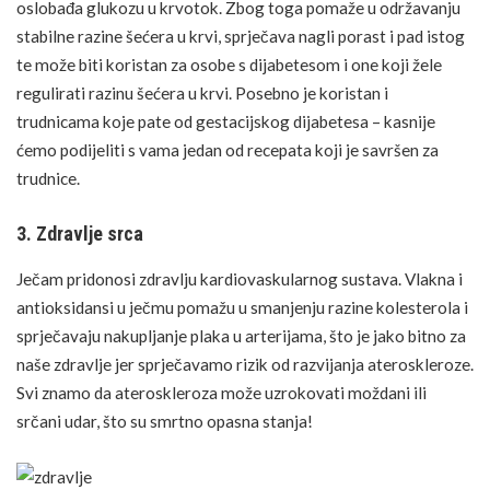
oslobađa glukozu u krvotok. Zbog toga pomaže u održavanju
stabilne razine šećera u krvi, sprječava nagli porast i pad istog
te može biti koristan za osobe s dijabetesom i one koji žele
regulirati razinu šećera u krvi. Posebno je koristan i
trudnicama koje pate od gestacijskog dijabetesa – kasnije
ćemo podijeliti s vama jedan od recepata koji je savršen za
trudnice.
3. Zdravlje srca
Ječam pridonosi zdravlju kardiovaskularnog sustava. Vlakna i
antioksidansi
u ječmu pomažu u smanjenju razine kolesterola i
sprječavaju nakupljanje plaka u arterijama, što je jako bitno za
naše zdravlje jer sprječavamo rizik od razvijanja ateroskleroze.
Svi znamo da
ateroskleroza
može uzrokovati moždani ili
srčani udar, što su smrtno opasna stanja!