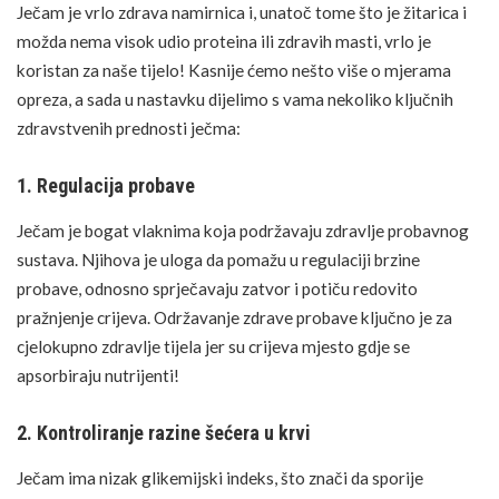
Ječam je vrlo zdrava namirnica i, unatoč tome što je žitarica i
možda nema visok udio proteina ili zdravih masti, vrlo je
koristan za naše tijelo! Kasnije ćemo nešto više o mjerama
opreza, a sada u nastavku dijelimo s vama nekoliko ključnih
zdravstvenih prednosti ječma:
1. Regulacija probave
Ječam je bogat vlaknima koja podržavaju zdravlje probavnog
sustava. Njihova je uloga da pomažu u regulaciji brzine
probave, odnosno sprječavaju zatvor i potiču redovito
pražnjenje crijeva. Održavanje zdrave probave ključno je za
cjelokupno zdravlje tijela jer su crijeva mjesto gdje se
apsorbiraju
nutrijenti
!
2. Kontroliranje razine šećera u krvi
Ječam ima nizak
glikemijski indeks
, što znači da sporije