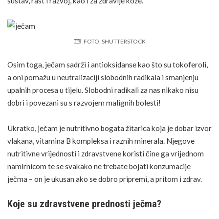
sustav, rast i razvoj, kao i za
zdravlje kože
.
FOTO: SHUTTERSTOCK
Osim toga, ječam sadrži i antioksidanse kao što su tokoferoli,
a oni pomažu u neutralizaciji slobodnih radikala i smanjenju
upalnih procesa u tijelu. Slobodni radikali za nas nikako nisu
dobri i povezani su s razvojem malignih bolesti!
Ukratko, ječam je nutritivno bogata žitarica koja je dobar izvor
vlakana, vitamina B kompleksa i raznih minerala. Njegove
nutritivne vrijednosti i zdravstvene koristi čine ga vrijednom
namirnicom te se svakako ne trebate bojati konzumacije
ječma – on je ukusan ako se dobro pripremi, a pritom i zdrav.
Koje su zdravstvene prednosti ječma?