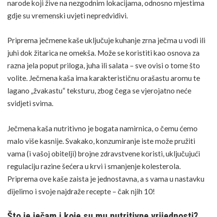
narode koji žive na nezgodnim lokacijama, odnosno mjestima
gdje su vremenski uvjeti nepredvidivi.
Priprema ječmene kaše uključuje kuhanje zrna ječma u vodi ili
juhi dok žitarica ne omekša. Može se koristiti kao osnova za
razna jela poput priloga, juha ili salata – sve ovisi o tome što
volite. Ječmena kaša ima karakterističnu orašastu aromu te
lagano „žvakastu“ teksturu, zbog čega se vjerojatno neće
svidjeti svima.
Ječmena kaša nutritivno je bogata namirnica, o čemu ćemo
malo više kasnije. Svakako, konzumiranje iste može pružiti
vama (i vašoj obitelji) brojne zdravstvene koristi, uključujući
regulaciju razine šećera u krvi i smanjenje kolesterola.
Priprema ove kaše zaista je jednostavna, a s vama u nastavku
dijelimo i svoje najdraže recepte – čak njih 10!
Što je ječam i koje su mu nutritivne vrijednosti?