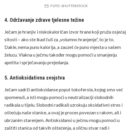
FOTO: SHUTTERSTOCK
4. Održavanje zdrave tjelesne težine
Ječam je hranjiv i niskokaloričan izvor hrane koji pruža osjećaj
sitosti – ako ste ikad čuli za „volumno hranjenje“, to je to.
Dakle, nema puno kalorija, a zauzet će puno mjesta u vašem
želucu. Vlakna u ječmu također mogu pomoći u smanjenju
apetita i sprječavanju prejedanja.
5. Antioksidativna svojstva
Ječam sadrži antioksidanse poput tokoferola, kojeg smo već
spomenuli, a isti mogu pomoći u neutralizaciji slobodnih
radikala u tijelu. Slobodni radikali uzrokuju oksidativni
stres
i
oštećuju naše stanice, a ovaj je proces povezan s rakom, ali i
ubrzanim starenjem. Antioksidansi u ječmu mogu pomoći u
zaštiti stanica od takvih oštećenja, a sličnu stvar radi i