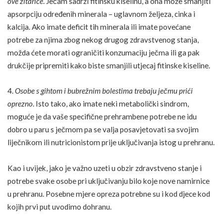
ove žitarice
. Ječam sadrži fitinsku kiselinu, a ona može smanjiti
apsorpciju određenih minerala – uglavnom željeza, cinka i
kalcija. Ako imate deficit tih minerala ili imate povećane
potrebe za njima zbog nekog drugog zdravstvenog stanja,
možda ćete morati ograničiti konzumaciju ječma ili ga pak
drukčije pripremiti kako biste smanjili utjecaj fitinske kiseline.
4.
Osobe s gihtom i bubrežnim bolestima trebaju ječmu prići
oprezno
. Isto tako, ako imate neki metabolički sindrom,
moguće je da vaše specifične prehrambene potrebe ne idu
dobro u paru s ječmom pa se valja posavjetovati sa svojim
liječnikom ili nutricionistom prije uključivanja istog u prehranu.
Kao i uvijek, jako je važno uzeti u obzir zdravstveno stanje i
potrebe svake osobe pri uključivanju bilo koje nove namirnice
u prehranu. Posebne mjere opreza potrebne su i kod djece kod
kojih prvi put uvodimo dohranu.