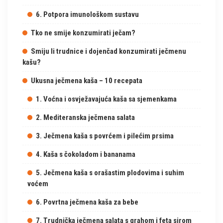
6. Potpora imunološkom sustavu
Tko ne smije konzumirati ječam?
Smiju li trudnice i dojenčad konzumirati ječmenu
kašu?
Ukusna ječmena kaša – 10 recepata
1. Voćna i osvježavajuća kaša sa sjemenkama
2. Mediteranska ječmena salata
3. Ječmena kaša s povrćem i pilećim prsima
4. Kaša s čokoladom i bananama
5. Ječmena kaša s orašastim plodovima i suhim
voćem
6. Povrtna ječmena kaša za bebe
7. Trudnička ječmena salata s grahom i feta sirom