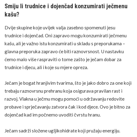
Smiju li trudnice i dojenčad konzumirati ječmenu
kašu?
Dvije skupine koje uvijek valja zasebno spomenuti jesu
trudnice i dojenčad. Oni zapravo mogu konzumirati ječmenu
kašu, ali je važno istu konzumirati u skladu s preporukama –
glavna preporuka zapravo će biti raznovrsnost. U nastavku
ćemo malo više raspraviti o tome zašto je ječam dobar za
trudnice i djecu, ali i koje su mjere opreza.
Ječam je bogat hranjivim tvarima, što je jako dobro za one koji
trebaju raznovrsnu prehranu koja osigurava pravilan rast i
razvoj. Vlakna u ječmu mogu pomoći u održavanju redovite
probave i sprječavanju zatvora čak i kod djece. Ovo je bitno za
dojenčad kad im počnemo uvoditi čvrstu hranu.
Ječam sadrži složene
ugljikohidrate
koji pružaju energiju.