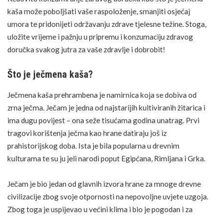
kaša može poboljšati vaše raspoloženje, smanjiti osjećaj
umora te pridonijeti održavanju zdrave tjelesne
težine
. Stoga,
uložite vrijeme i pažnju u pripremu i konzumaciju zdravog
doručka svakog jutra za vaše zdravlje i dobrobit!
Što je ječmena kaša?
Ječmena kaša prehrambena je namirnica koja se dobiva od
zrna ječma. Ječam je jedna od najstarijih kultiviranih žitarica i
ima dugu povijest – ona seže tisućama godina unatrag. Prvi
tragovi korištenja ječma kao hrane datiraju još iz
prahistorijskog doba. Ista je bila popularna u drevnim
kulturama te su ju jeli narodi poput Egipćana, Rimljana i Grka.
Ječam je bio jedan od glavnih izvora hrane za mnoge drevne
civilizacije zbog svoje otpornosti na nepovoljne uvjete uzgoja.
Zbog toga je uspijevao u većini klima i bio je pogodan i za