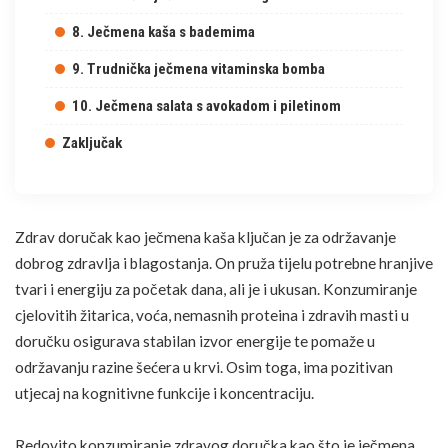
8. Ječmena kaša s bademima
9. Trudnička ječmena vitaminska bomba
10. Ječmena salata s avokadom i piletinom
Zaključak
Zdrav doručak kao ječmena kaša ključan je za održavanje
dobrog zdravlja i blagostanja. On pruža tijelu potrebne hranjive
tvari i energiju za početak dana, ali je i ukusan. Konzumiranje
cjelovitih žitarica, voća, nemasnih proteina i zdravih masti u
doručku osigurava stabilan izvor energije te pomaže u
održavanju razine šećera u krvi. Osim toga, ima pozitivan
utjecaj na kognitivne funkcije i koncentraciju.
Redovito konzumiranje zdravog doručka kao što je ječmena