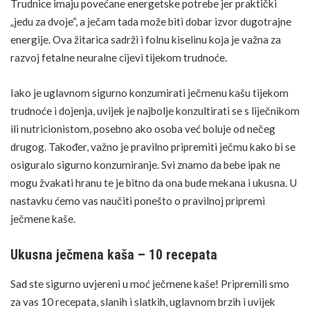
Trudnice imaju povećane energetske potrebe jer praktički
„jedu za dvoje“, a ječam tada može biti dobar izvor dugotrajne
energije. Ova žitarica sadrži i folnu kiselinu koja je važna za
razvoj fetalne neuralne cijevi
tijekom trudnoće
.
Iako je uglavnom sigurno konzumirati ječmenu kašu tijekom
trudnoće i
dojenja
, uvijek je najbolje konzultirati se s liječnikom
ili nutricionistom, posebno ako osoba već boluje od nečeg
drugog. Također, važno je pravilno pripremiti ječmu kako bi se
osiguralo sigurno konzumiranje. Svi znamo da bebe ipak ne
mogu žvakati hranu te je bitno da ona bude mekana i ukusna. U
nastavku ćemo vas naučiti ponešto o pravilnoj pripremi
ječmene kaše.
Ukusna ječmena kaša – 10 recepata
Sad ste sigurno uvjereni u moć ječmene kaše! Pripremili smo
za vas 10 recepata, slanih i slatkih, uglavnom brzih i uvijek