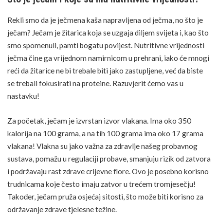
Rekli smo da je ječmena kaša napravljena od ječma, no što je
ječam? Ječam je žitarica koja se uzgaja diljem svijeta i, kao što
smo spomenuli, pamti bogatu povijest. Nutritivne vrijednosti
ječma čine ga vrijednom namirnicom u prehrani, iako će mnogi
reći da
žitarice
ne bi trebale biti jako zastupljene, već da biste
se trebali fokusirati na proteine. Razuvjerit ćemo vas u
nastavku!
Za početak, ječam je izvrstan izvor vlakana. Ima oko 350
kalorija na 100 grama, a na tih 100 grama ima oko 17 grama
vlakana!
Vlakna
su jako važna za zdravlje našeg probavnog
sustava, pomažu u regulaciji probave, smanjuju rizik od zatvora
i podržavaju rast zdrave crijevne flore. Ovo je posebno korisno
trudnicama koje često imaju zatvor u trećem tromjesečju!
Također, ječam pruža osjećaj sitosti, što može biti korisno za
održavanje zdrave tjelesne težine.